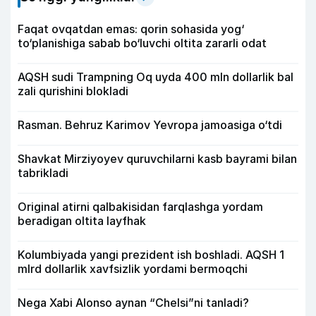
Faqat ovqatdan emas: qorin sohasida yog‘
to‘planishiga sabab bo‘luvchi oltita zararli odat
AQSH sudi Trampning Oq uyda 400 mln dollarlik bal
zali qurishini blokladi
Rasman. Behruz Karimov Yevropa jamoasiga o‘tdi
Shavkat Mirziyoyev quruvchilarni kasb bayrami bilan
tabrikladi
Original atirni qalbakisidan farqlashga yordam
beradigan oltita layfhak
Kolumbiyada yangi prezident ish boshladi. AQSH 1
mlrd dollarlik xavfsizlik yordami bermoqchi
Nega Xabi Alonso aynan “Chelsi”ni tanladi?