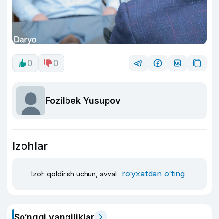
0
0
Fozilbek Yusupov
Izohlar
ro‘yxatdan o‘ting
Izoh qoldirish uchun, avval
So‘nggi yangiliklar