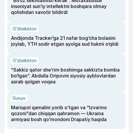
“Biroz sekinlashish kerak”. Mutaxassislar
insoniyat sun’iy intellektni boshqara olmay
qolishidan xavotir bildirdi
O‘zbekiston
Andijonda Tracker’ga 21 nafar bog‘cha bolasini
joylab, YTH sodir etgan ayolga sud hukmi o‘qildi
O‘zbekiston
“Sakkiz qator she’rim boshimga sakkizta bomba
bo‘lgan”. Abdulla Oripovni siyosiy ayblovlardan
asrab qolgan voqea
Dunyo
Mariupol qamalini yorib oʻtgan va “Izvarino
qozoni”dan chiqqan qahramon — Ukraina
armiyasi bosh qoʻmondoni Drapatiy haqida