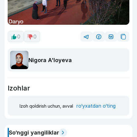
0
0
Nigora A'loyeva
Izohlar
ro‘yxatdan o‘ting
Izoh qoldirish uchun, avval
So‘nggi yangiliklar