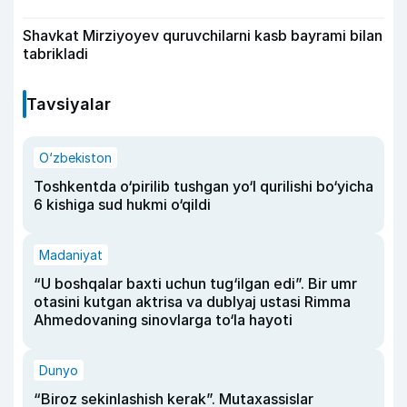
Shavkat Mirziyoyev quruvchilarni kasb bayrami bilan
tabrikladi
Tavsiyalar
O‘zbekiston
Toshkentda o‘pirilib tushgan yo‘l qurilishi bo‘yicha
6 kishiga sud hukmi o‘qildi
Madaniyat
“U boshqalar baxti uchun tug‘ilgan edi”. Bir umr
otasini kutgan aktrisa va dublyaj ustasi Rimma
Ahmedovaning sinovlarga to‘la hayoti
Dunyo
“Biroz sekinlashish kerak”. Mutaxassislar