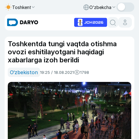
Toshkent
O‘zbekcha
Toshkentda tungi vaqtda otishma
ovozi eshitilayotgani haqidagi
xabarlarga izoh berildi
O‘zbekiston
19:25 / 18.08.2021
1798