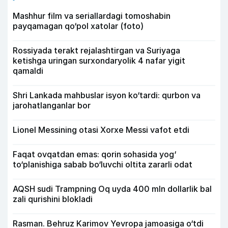
Mashhur film va seriallardagi tomoshabin
payqamagan qo‘pol xatolar (foto)
Rossiyada terakt rejalashtirgan va Suriyaga
ketishga uringan surxondaryolik 4 nafar yigit
qamaldi
Shri Lankada mahbuslar isyon ko‘tardi: qurbon va
jarohatlanganlar bor
Lionel Messining otasi Xorxe Messi vafot etdi
Faqat ovqatdan emas: qorin sohasida yog‘
to‘planishiga sabab bo‘luvchi oltita zararli odat
AQSH sudi Trampning Oq uyda 400 mln dollarlik bal
zali qurishini blokladi
Rasman. Behruz Karimov Yevropa jamoasiga o‘tdi