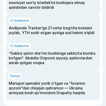
insoniyat sun’iy intellektni boshqara olmay
qolishidan xavotir bildirdi
O‘zbekiston
Andijonda Tracker’ga 21 nafar bog‘cha bolasini
joylab, YTH sodir etgan ayolga sud hukmi o‘qildi
O‘zbekiston
“Sakkiz qator she’rim boshimga sakkizta bomba
bo‘lgan”. Abdulla Oripovni siyosiy ayblovlardan
asrab qolgan voqea
Dunyo
Mariupol qamalini yorib oʻtgan va “Izvarino
qozoni”dan chiqqan qahramon — Ukraina
armiyasi bosh qoʻmondoni Drapatiy haqida