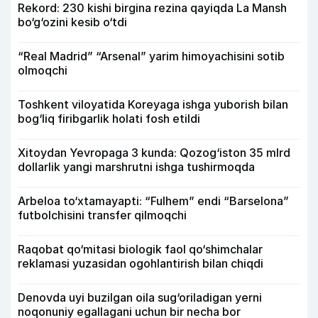
Rekord: 230 kishi birgina rezina qayiqda La Mansh
bo‘g‘ozini kesib o‘tdi
“Real Madrid” “Arsenal” yarim himoyachisini sotib
olmoqchi
Toshkent viloyatida Koreyaga ishga yuborish bilan
bog‘liq firibgarlik holati fosh etildi
Xitoydan Yevropaga 3 kunda: Qozog‘iston 35 mlrd
dollarlik yangi marshrutni ishga tushirmoqda
Arbeloa to‘xtamayapti: “Fulhem” endi “Barselona”
futbolchisini transfer qilmoqchi
Raqobat qo‘mitasi biologik faol qo‘shimchalar
reklamasi yuzasidan ogohlantirish bilan chiqdi
Denovda uyi buzilgan oila sug‘oriladigan yerni
noqonuniy egallagani uchun bir necha bor