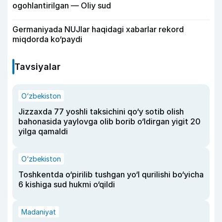
ogohlantirilgan — Oliy sud
Germaniyada NUJlar haqidagi xabarlar rekord
miqdorda ko‘paydi
Tavsiyalar
O‘zbekiston
Jizzaxda 77 yoshli taksichini qo‘y sotib olish
bahonasida yaylovga olib borib o‘ldirgan yigit 20
yilga qamaldi
O‘zbekiston
Toshkentda o‘pirilib tushgan yo‘l qurilishi bo‘yicha
6 kishiga sud hukmi o‘qildi
Madaniyat