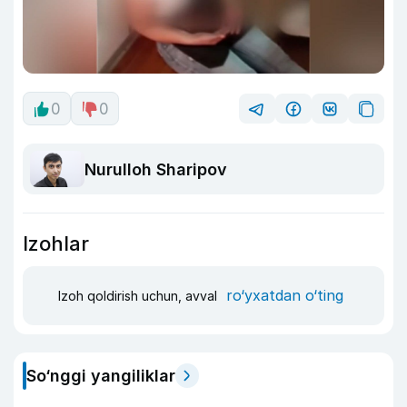
0
0
Nurulloh Sharipov
Izohlar
ro‘yxatdan o‘ting
Izoh qoldirish uchun, avval
So‘nggi yangiliklar