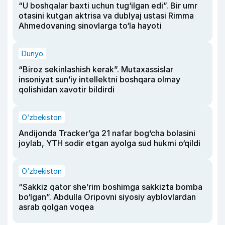
“U boshqalar baxti uchun tug‘ilgan edi”. Bir umr
otasini kutgan aktrisa va dublyaj ustasi Rimma
Ahmedovaning sinovlarga to‘la hayoti
Dunyo
“Biroz sekinlashish kerak”. Mutaxassislar
insoniyat sun’iy intellektni boshqara olmay
qolishidan xavotir bildirdi
O‘zbekiston
Andijonda Tracker’ga 21 nafar bog‘cha bolasini
joylab, YTH sodir etgan ayolga sud hukmi o‘qildi
O‘zbekiston
“Sakkiz qator she’rim boshimga sakkizta bomba
bo‘lgan”. Abdulla Oripovni siyosiy ayblovlardan
asrab qolgan voqea