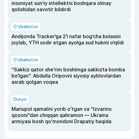
insoniyat sun’iy intellektni boshqara olmay
qolishidan xavotir bildirdi
O‘zbekiston
Andijonda Tracker’ga 21 nafar bog‘cha bolasini
joylab, YTH sodir etgan ayolga sud hukmi o‘qildi
O‘zbekiston
“Sakkiz qator she’rim boshimga sakkizta bomba
bo‘lgan”. Abdulla Oripovni siyosiy ayblovlardan
asrab qolgan voqea
Dunyo
Mariupol qamalini yorib oʻtgan va “Izvarino
qozoni”dan chiqqan qahramon — Ukraina
armiyasi bosh qoʻmondoni Drapatiy haqida