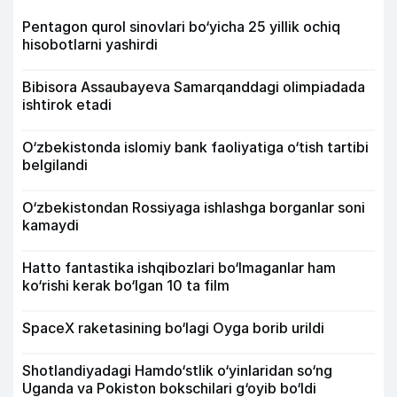
Pentagon qurol sinovlari bo‘yicha 25 yillik ochiq
hisobotlarni yashirdi
Bibisora Assaubayeva Samarqanddagi olimpiadada
ishtirok etadi
O‘zbekistonda islomiy bank faoliyatiga o‘tish tartibi
belgilandi
O‘zbekistondan Rossiyaga ishlashga borganlar soni
kamaydi
Hatto fantastika ishqibozlari bo‘lmaganlar ham
ko‘rishi kerak bo‘lgan 10 ta film
SpaceX raketasining bo‘lagi Oyga borib urildi
Shotlandiyadagi Hamdo‘stlik o‘yinlaridan so‘ng
Uganda va Pokiston bokschilari g‘oyib bo‘ldi