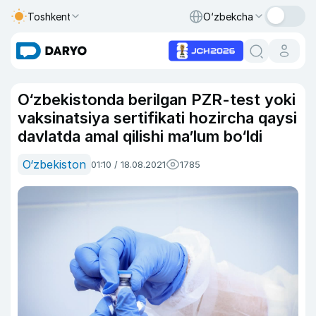
Toshkent
O‘zbekcha
O‘zbekistonda berilgan PZR-test yoki
vaksinatsiya sertifikati hozircha qaysi
davlatda amal qilishi ma’lum bo‘ldi
O‘zbekiston
01:10 / 18.08.2021
1785