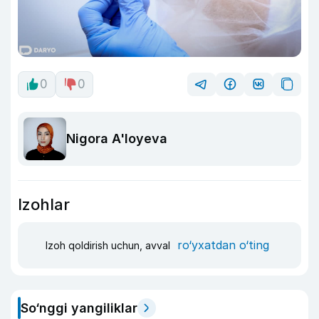
0
0
Nigora A'loyeva
Izohlar
ro‘yxatdan o‘ting
Izoh qoldirish uchun, avval
So‘nggi yangiliklar