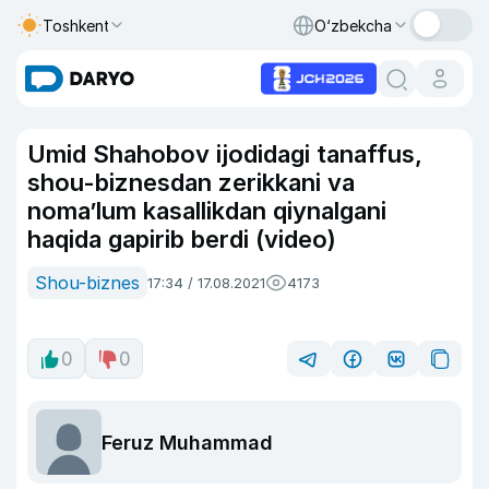
Toshkent
O‘zbekcha
Umid Shahobov ijodidagi tanaffus,
shou-biznesdan zerikkani va
noma’lum kasallikdan qiynalgani
haqida gapirib berdi (video)
Shou-biznes
17:34 / 17.08.2021
4173
0
0
Feruz Muhammad