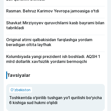
Rasman. Behruz Karimov Yevropa jamoasiga o‘tdi
Shavkat Mirziyoyev quruvchilarni kasb bayrami bilan
tabrikladi
Original atirni qalbakisidan farqlashga yordam
beradigan oltita layfhak
Kolumbiyada yangi prezident ish boshladi. AQSH 1
mlrd dollarlik xavfsizlik yordami bermoqchi
Tavsiyalar
O‘zbekiston
Toshkentda o‘pirilib tushgan yo‘l qurilishi bo‘yicha
6 kishiga sud hukmi o‘qildi