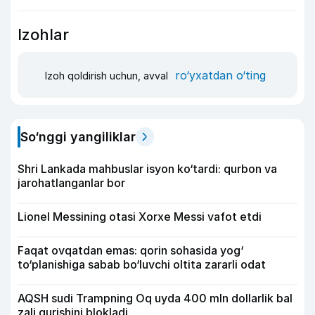
Izohlar
ro‘yxatdan o‘ting
Izoh qoldirish uchun, avval
So‘nggi yangiliklar
Shri Lankada mahbuslar isyon ko‘tardi: qurbon va
jarohatlanganlar bor
Lionel Messining otasi Xorxe Messi vafot etdi
Faqat ovqatdan emas: qorin sohasida yog‘
to‘planishiga sabab bo‘luvchi oltita zararli odat
AQSH sudi Trampning Oq uyda 400 mln dollarlik bal
zali qurishini blokladi