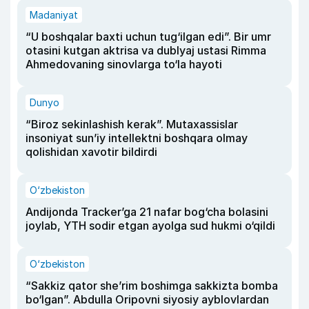
Madaniyat
“U boshqalar baxti uchun tug‘ilgan edi”. Bir umr
otasini kutgan aktrisa va dublyaj ustasi Rimma
Ahmedovaning sinovlarga to‘la hayoti
Dunyo
“Biroz sekinlashish kerak”. Mutaxassislar
insoniyat sun’iy intellektni boshqara olmay
qolishidan xavotir bildirdi
O‘zbekiston
Andijonda Tracker’ga 21 nafar bog‘cha bolasini
joylab, YTH sodir etgan ayolga sud hukmi o‘qildi
O‘zbekiston
“Sakkiz qator she’rim boshimga sakkizta bomba
bo‘lgan”. Abdulla Oripovni siyosiy ayblovlardan