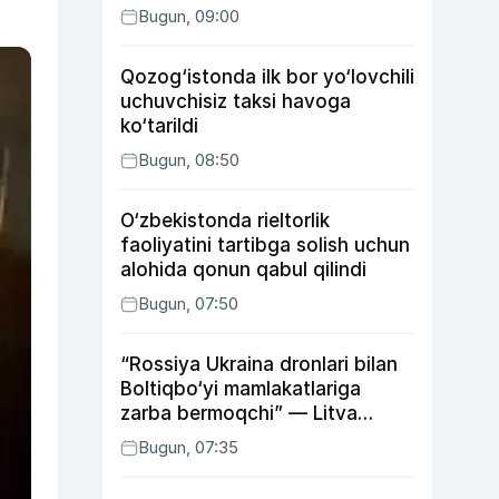
Bugun, 09:00
Qozog‘istonda ilk bor yo‘lovchili
uchuvchisiz taksi havoga
ko‘tarildi
Bugun, 08:50
O‘zbekistonda rieltorlik
faoliyatini tartibga solish uchun
alohida qonun qabul qilindi
Bugun, 07:50
“Rossiya Ukraina dronlari bilan
Boltiqbo‘yi mamlakatlariga
zarba bermoqchi” — Litva
mudofaa vaziri
Bugun, 07:35