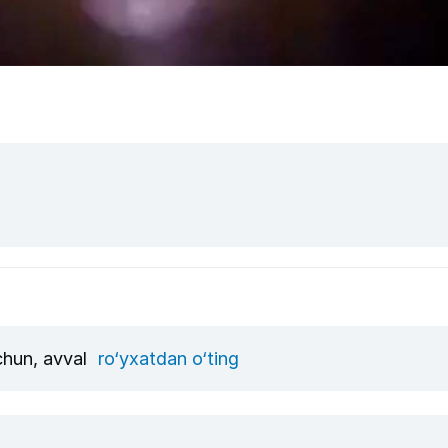
uchun, avval
ro‘yxatdan o‘ting