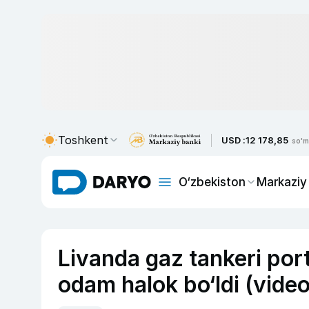
Toshkent
USD :
12 178,85
so'm
O‘zbekiston
Markaziy
Livanda gaz tankeri por
odam halok bo‘ldi (video