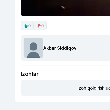
0
0
Akbar Siddiqov
Izohlar
Izoh qoldirish 