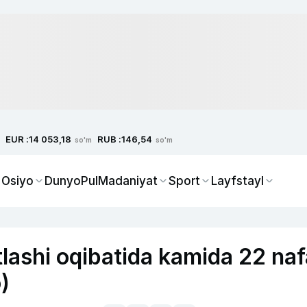
EUR :
RUB :
14 053,18
146,54
so'm
so'm
 Osiyo
Dunyo
Pul
Madaniyat
Sport
Layfstayl
tlashi oqibatida kamida 22 naf
)