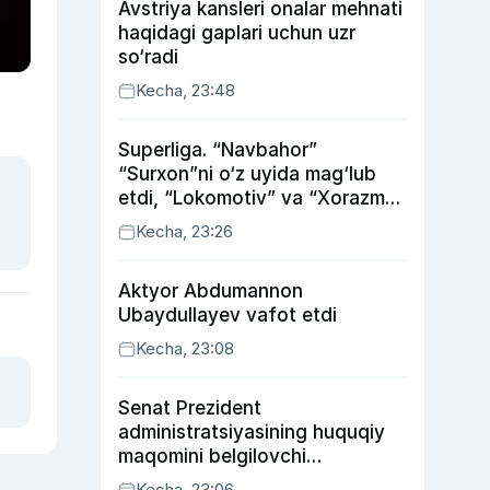
Avstriya kansleri onalar mehnati
haqidagi gaplari uchun uzr
so‘radi
Kecha, 23:48
Superliga. “Navbahor”
“Surxon”ni o‘z uyida mag‘lub
etdi, “Lokomotiv” va “Xorazm”
uyda g‘alaba qozondi
Kecha, 23:26
Aktyor Abdu­mannon
Ubaydullayev vafot etdi
Kecha, 23:08
Senat Prezident
administratsiyasining huquqiy
maqomini belgilovchi
konstitutsiyaviy qonunni
Kecha, 23:06