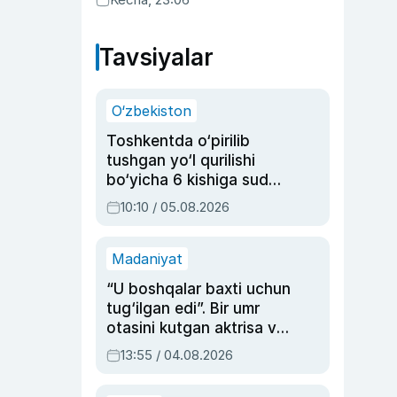
ma’qulladi
Tavsiyalar
O‘zbekiston
Toshkentda o‘pirilib
tushgan yo‘l qurilishi
bo‘yicha 6 kishiga sud
hukmi o‘qildi
10:10 / 05.08.2026
Madaniyat
“U boshqalar baxti uchun
tug‘ilgan edi”. Bir umr
otasini kutgan aktrisa va
dublyaj ustasi Rimma
13:55 / 04.08.2026
Ahmedovaning
sinovlarga to‘la hayoti