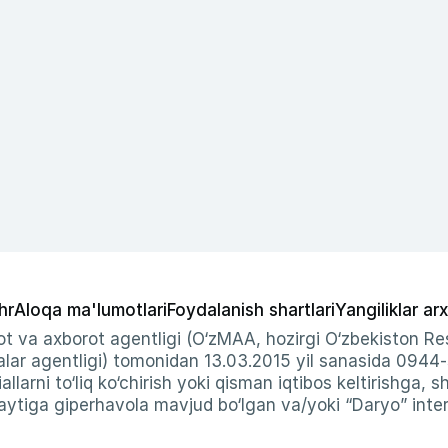
hr
Aloqa ma'lumotlari
Foydalanish shartlari
Yangiliklar arx
t va axborot agentligi (O‘zMAA, hozirgi O‘zbekiston Res
ar agentligi) tomonidan 13.03.2015 yil sanasida 0944
allarni to‘liq ko‘chirish yoki qisman iqtibos keltirishga, 
ytiga giperhavola mavjud bo‘lgan va/yoki “Daryo” intern