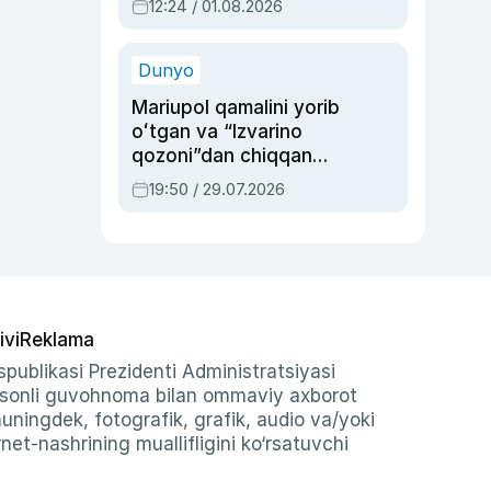
12:24 / 01.08.2026
ayblovlardan asrab
qolgan voqea
Dunyo
Mariupol qamalini yorib
oʻtgan va “Izvarino
qozoni”dan chiqqan
qahramon — Ukraina
19:50 / 29.07.2026
armiyasi bosh
qoʻmondoni Drapatiy
haqida
ivi
Reklama
publikasi Prezidenti Administratsiyasi
-sonli guvohnoma bilan ommaviy axborot
shuningdek, fotografik, grafik, audio va/yoki
et-nashrining muallifligini ko‘rsatuvchi