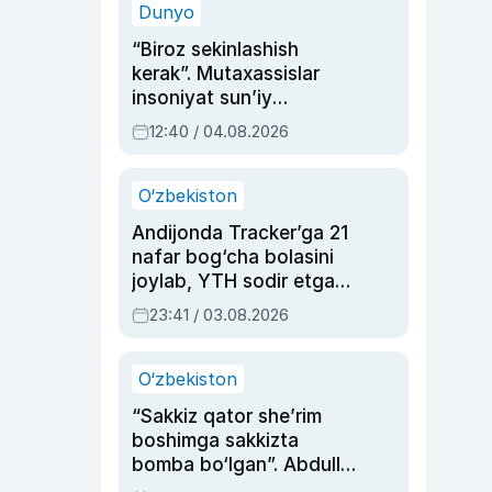
Dunyo
“Biroz sekinlashish
kerak”. Mutaxassislar
insoniyat sun’iy
intellektni boshqara
12:40 / 04.08.2026
olmay qolishidan xavotir
bildirdi
O‘zbekiston
Andijonda Tracker’ga 21
nafar bog‘cha bolasini
joylab, YTH sodir etgan
ayolga sud hukmi o‘qildi
23:41 / 03.08.2026
O‘zbekiston
“Sakkiz qator she’rim
boshimga sakkizta
bomba bo‘lgan”. Abdulla
Oripovni siyosiy