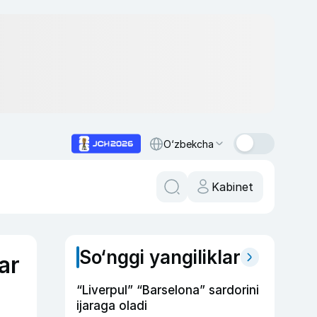
O‘zbekcha
Kabinet
So‘nggi yangiliklar
ar
“Liverpul” “Barselona” sardorini
ijaraga oladi