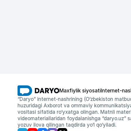
Maxfiylik siyosati
Internet-nas
“Daryo” internet-nashrining (O‘zbekiston matbuo
huzuridagi Axborot va ommaviy kommunikatsiyal
vositasi sifatida ro‘yxatga olingan. Matnli materi
videomateriallaridan foydalanishga “daryo.uz” sa
yozuv ilova qilingan taqdirda yo‘l qo‘yiladi.