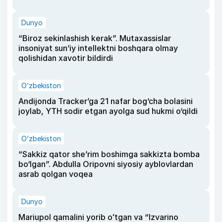
Dunyo
“Biroz sekinlashish kerak”. Mutaxassislar
insoniyat sun’iy intellektni boshqara olmay
qolishidan xavotir bildirdi
O‘zbekiston
Andijonda Tracker’ga 21 nafar bog‘cha bolasini
joylab, YTH sodir etgan ayolga sud hukmi o‘qildi
O‘zbekiston
“Sakkiz qator she’rim boshimga sakkizta bomba
bo‘lgan”. Abdulla Oripovni siyosiy ayblovlardan
asrab qolgan voqea
Dunyo
Mariupol qamalini yorib oʻtgan va “Izvarino