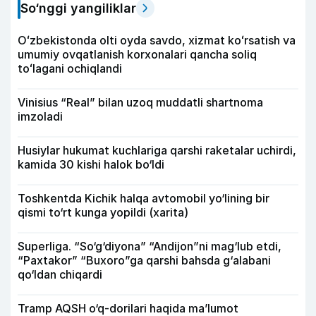
So‘nggi yangiliklar
Oʻzbekistonda olti oyda savdo, xizmat koʻrsatish va
umumiy ovqatlanish korxonalari qancha soliq
toʻlagani ochiqlandi
Vinisius “Real” bilan uzoq muddatli shartnoma
imzoladi
Husiylar hukumat kuchlariga qarshi raketalar uchirdi,
kamida 30 kishi halok bo‘ldi
Toshkentda Kichik halqa avtomobil yo‘lining bir
qismi to‘rt kunga yopildi (xarita)
Superliga. “So‘g‘diyona” “Andijon”ni mag‘lub etdi,
“Paxtakor” “Buxoro”ga qarshi bahsda g‘alabani
qo‘ldan chiqardi
Tramp AQSH o‘q-dorilari haqida ma’lumot