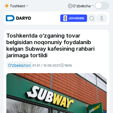
Toshkent
O‘zbekcha
Toshkentda o‘zganing tovar
belgisidan noqonuniy foydalanib
kelgan Subway kafesining rahbari
jarimaga tortildi
O‘zbekiston
01:41 / 10.08.2021
1806