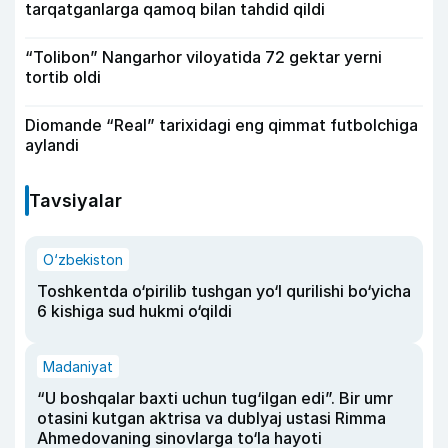
tarqatganlarga qamoq bilan tahdid qildi
“Tolibon” Nangarhor viloyatida 72 gektar yerni
tortib oldi
Diomande “Real” tarixidagi eng qimmat futbolchiga
aylandi
Tavsiyalar
O‘zbekiston
Toshkentda o‘pirilib tushgan yo‘l qurilishi bo‘yicha
6 kishiga sud hukmi o‘qildi
Madaniyat
“U boshqalar baxti uchun tug‘ilgan edi”. Bir umr
otasini kutgan aktrisa va dublyaj ustasi Rimma
Ahmedovaning sinovlarga to‘la hayoti