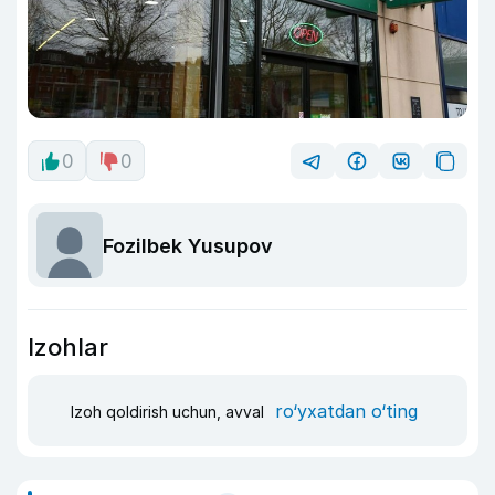
0
0
Fozilbek Yusupov
Izohlar
ro‘yxatdan o‘ting
Izoh qoldirish uchun, avval