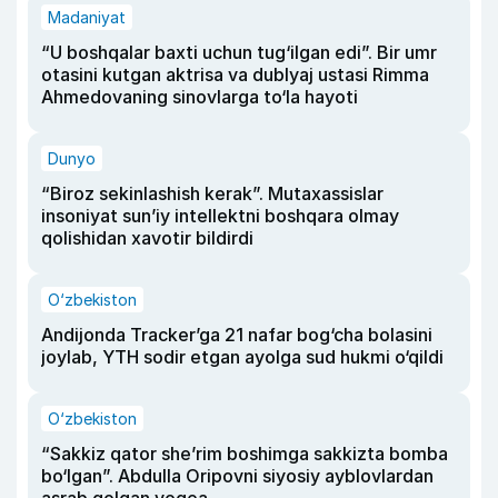
Madaniyat
“U boshqalar baxti uchun tug‘ilgan edi”. Bir umr
otasini kutgan aktrisa va dublyaj ustasi Rimma
Ahmedovaning sinovlarga to‘la hayoti
Dunyo
“Biroz sekinlashish kerak”. Mutaxassislar
insoniyat sun’iy intellektni boshqara olmay
qolishidan xavotir bildirdi
O‘zbekiston
Andijonda Tracker’ga 21 nafar bog‘cha bolasini
joylab, YTH sodir etgan ayolga sud hukmi o‘qildi
O‘zbekiston
“Sakkiz qator she’rim boshimga sakkizta bomba
bo‘lgan”. Abdulla Oripovni siyosiy ayblovlardan