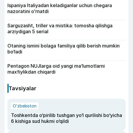
Ispaniya Italiyadan keladiganlar uchun chegara
nazoratini oʻrnatdi
Sarguzasht, triller va mistika: tomosha qilishga
arziydigan 5 serial
Otaning ismini bolaga familiya qilib berish mumkin
bo‘ladi
Pentagon NUJlarga oid yangi maʼlumotlarni
maxfiylikdan chiqardi
Tavsiyalar
O‘zbekiston
Toshkentda o‘pirilib tushgan yo‘l qurilishi bo‘yicha
6 kishiga sud hukmi o‘qildi