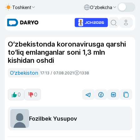
Toshkent
O‘zbekcha
O‘zbekistonda koronavirusga qarshi
to‘liq emlanganlar soni 1,3 mln
kishidan oshdi
O‘zbekiston
17:13 / 07.08.2021
1338
0
0
Fozilbek Yusupov