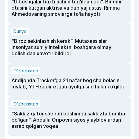
“U boshqalar baxti uchun tug‘ilgan edi”. Bir umr
otasini kutgan aktrisa va dublyaj ustasi Rimma
Ahmedovaning sinovlarga to‘la hayoti
Dunyo
“Biroz sekinlashish kerak”. Mutaxassislar
insoniyat sun’iy intellektni boshqara olmay
qolishidan xavotir bildirdi
O‘zbekiston
Andijonda Tracker’ga 21 nafar bog‘cha bolasini
joylab, YTH sodir etgan ayolga sud hukmi o‘qildi
O‘zbekiston
“Sakkiz qator she’rim boshimga sakkizta bomba
bo‘lgan”. Abdulla Oripovni siyosiy ayblovlardan
asrab qolgan voqea