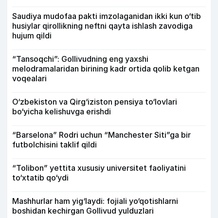
Saudiya mudofaa pakti imzolaganidan ikki kun o‘tib
husiylar qirollikning neftni qayta ishlash zavodiga
hujum qildi
“Tansoqchi”: Gollivudning eng yaxshi
melodramalaridan birining kadr ortida qolib ketgan
voqealari
O‘zbekiston va Qirg‘iziston pensiya to‘lovlari
bo‘yicha kelishuvga erishdi
“Barselona” Rodri uchun “Manchester Siti”ga bir
futbolchisini taklif qildi
“Tolibon” yettita xususiy universitet faoliyatini
to‘xtatib qo‘ydi
Mashhurlar ham yig‘laydi: fojiali yo‘qotishlarni
boshidan kechirgan Gollivud yulduzlari