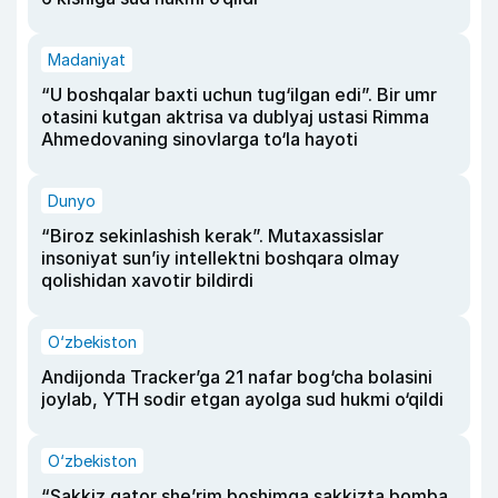
Madaniyat
“U boshqalar baxti uchun tug‘ilgan edi”. Bir umr
otasini kutgan aktrisa va dublyaj ustasi Rimma
Ahmedovaning sinovlarga to‘la hayoti
Dunyo
“Biroz sekinlashish kerak”. Mutaxassislar
insoniyat sun’iy intellektni boshqara olmay
qolishidan xavotir bildirdi
O‘zbekiston
Andijonda Tracker’ga 21 nafar bog‘cha bolasini
joylab, YTH sodir etgan ayolga sud hukmi o‘qildi
O‘zbekiston
“Sakkiz qator she’rim boshimga sakkizta bomba