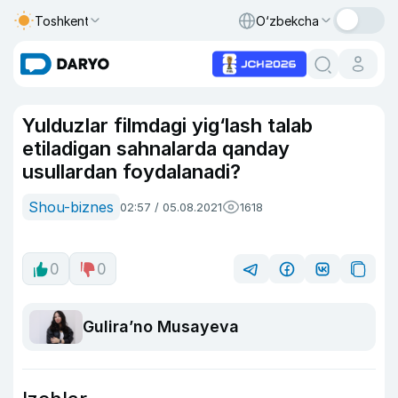
Toshkent
O‘zbekcha
Yulduzlar filmdagi yig‘lash talab
etiladigan sahnalarda qanday
usullardan foydalanadi?
Shou-biznes
02:57 / 05.08.2021
1618
0
0
Guliraʼno Musayeva