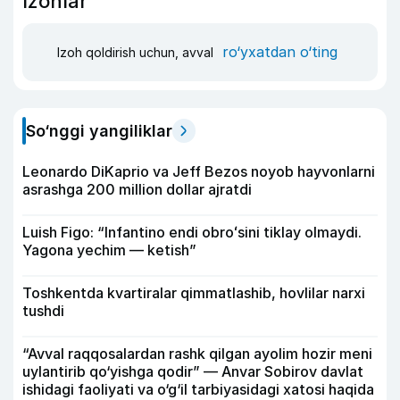
Izohlar
ro‘yxatdan o‘ting
Izoh qoldirish uchun, avval
So‘nggi yangiliklar
Leonardo DiKaprio va Jeff Bezos noyob hayvonlarni
asrashga 200 million dollar ajratdi
Luish Figo: “Infantino endi obroʻsini tiklay olmaydi.
Yagona yechim — ketish”
Toshkentda kvartiralar qimmatlashib, hovlilar narxi
tushdi
“Avval raqqosalardan rashk qilgan ayolim hozir meni
uylantirib qo‘yishga qodir” — Anvar Sobirov davlat
ishidagi faoliyati va o‘g‘il tarbiyasidagi xatosi haqida