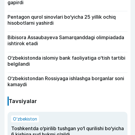
gapirdi
Pentagon qurol sinovlari bo‘yicha 25 yillik ochiq
hisobotlarni yashirdi
Bibisora Assaubayeva Samarqanddagi olimpiadada
ishtirok etadi
O‘zbekistonda islomiy bank faoliyatiga o‘tish tartibi
belgilandi
O‘zbekistondan Rossiyaga ishlashga borganlar soni
kamaydi
Tavsiyalar
O‘zbekiston
Toshkentda o‘pirilib tushgan yo‘l qurilishi bo‘yicha
6 kishiga sud hukmi o‘qildi