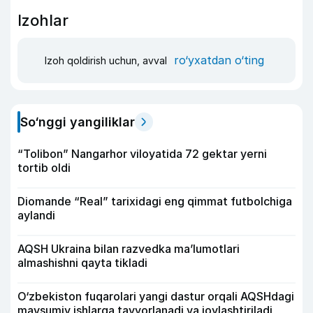
Izohlar
ro‘yxatdan o‘ting
Izoh qoldirish uchun, avval
So‘nggi yangiliklar
“Tolibon” Nangarhor viloyatida 72 gektar yerni
tortib oldi
Diomande “Real” tarixidagi eng qimmat futbolchiga
aylandi
AQSH Ukraina bilan razvedka ma’lumotlari
almashishni qayta tikladi
O‘zbekiston fuqarolari yangi dastur orqali AQSHdagi
mavsumiy ishlarga tayyorlanadi va joylashtiriladi