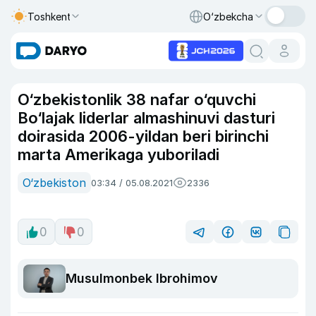
Toshkent
O‘zbekcha
O‘zbekistonlik 38 nafar o‘quvchi
Bo‘lajak liderlar almashinuvi dasturi
doirasida 2006-yildan beri birinchi
marta Amerikaga yuboriladi
O‘zbekiston
03:34 / 05.08.2021
2336
0
0
Musulmonbek Ibrohimov