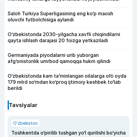
Saloh Turkiya Superligasining eng ko‘p maosh
oluvchi futbolchisiga aylandi
O‘zbekistonda 2030-yilgacha xavfli chiqindilarni
qayta ishlash darajasi 20 foizga yetkaziladi
Germaniyada piyodalarni urib yuborgan
afg‘onistonlik umrbod qamoqqa hukm qilindi
O‘zbekistonda kam ta’minlangan oilalarga olti oyda
179 mlrd so‘mdan ko‘proq ijtimoiy keshbek to‘lab
berildi
Tavsiyalar
O‘zbekiston
Toshkentda o‘pirilib tushgan yo‘l qurilishi bo‘yicha