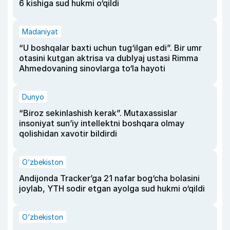
6 kishiga sud hukmi o‘qildi
Madaniyat
“U boshqalar baxti uchun tug‘ilgan edi”. Bir umr
otasini kutgan aktrisa va dublyaj ustasi Rimma
Ahmedovaning sinovlarga to‘la hayoti
Dunyo
“Biroz sekinlashish kerak”. Mutaxassislar
insoniyat sun’iy intellektni boshqara olmay
qolishidan xavotir bildirdi
O‘zbekiston
Andijonda Tracker’ga 21 nafar bog‘cha bolasini
joylab, YTH sodir etgan ayolga sud hukmi o‘qildi
O‘zbekiston