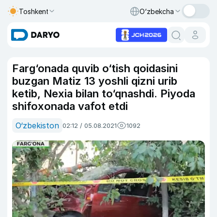
Toshkent
O‘zbekcha
Farg‘onada quvib o‘tish qoidasini
buzgan Matiz 13 yoshli qizni urib
ketib, Nexia bilan to‘qnashdi. Piyoda
shifoxonada vafot etdi
O‘zbekiston
02:12 / 05.08.2021
1092