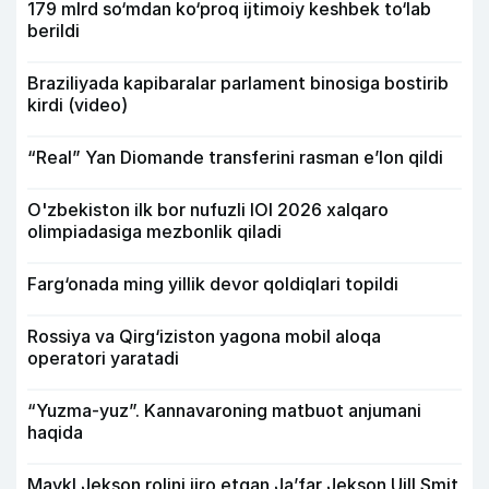
179 mlrd so‘mdan ko‘proq ijtimoiy keshbek to‘lab
berildi
Braziliyada kapibaralar parlament binosiga bostirib
kirdi (video)
“Real” Yan Diomande transferini rasman e’lon qildi
O'zbekiston ilk bor nufuzli IOI 2026 xalqaro
olimpiadasiga mezbonlik qiladi
Farg‘onada ming yillik devor qoldiqlari topildi
Rossiya va Qirg‘iziston yagona mobil aloqa
operatori yaratadi
“Yuzma-yuz”. Kannavaroning matbuot anjumani
haqida
Maykl Jekson rolini ijro etgan Ja’far Jekson Uill Smit