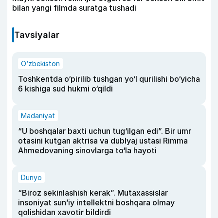
bilan yangi filmda suratga tushadi
Tavsiyalar
O‘zbekiston
Toshkentda o‘pirilib tushgan yo‘l qurilishi bo‘yicha
6 kishiga sud hukmi o‘qildi
Madaniyat
“U boshqalar baxti uchun tug‘ilgan edi”. Bir umr
otasini kutgan aktrisa va dublyaj ustasi Rimma
Ahmedovaning sinovlarga to‘la hayoti
Dunyo
“Biroz sekinlashish kerak”. Mutaxassislar
insoniyat sun’iy intellektni boshqara olmay
qolishidan xavotir bildirdi