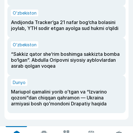
O‘zbekiston
Andijonda Tracker’ga 21 nafar bog‘cha bolasini
joylab, YTH sodir etgan ayolga sud hukmi o‘qildi
O‘zbekiston
“Sakkiz qator she’rim boshimga sakkizta bomba
bo‘lgan”. Abdulla Oripovni siyosiy ayblovlardan
asrab qolgan voqea
Dunyo
Mariupol qamalini yorib oʻtgan va “Izvarino
qozoni”dan chiqqan qahramon — Ukraina
armiyasi bosh qoʻmondoni Drapatiy haqida