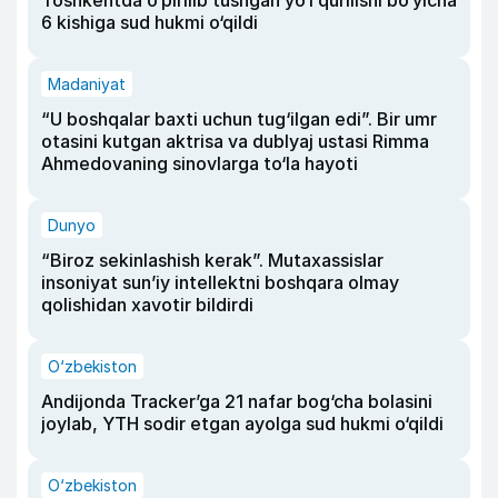
Toshkentda o‘pirilib tushgan yo‘l qurilishi bo‘yicha
6 kishiga sud hukmi o‘qildi
Madaniyat
“U boshqalar baxti uchun tug‘ilgan edi”. Bir umr
otasini kutgan aktrisa va dublyaj ustasi Rimma
Ahmedovaning sinovlarga to‘la hayoti
Dunyo
“Biroz sekinlashish kerak”. Mutaxassislar
insoniyat sun’iy intellektni boshqara olmay
qolishidan xavotir bildirdi
O‘zbekiston
Andijonda Tracker’ga 21 nafar bog‘cha bolasini
joylab, YTH sodir etgan ayolga sud hukmi o‘qildi
O‘zbekiston