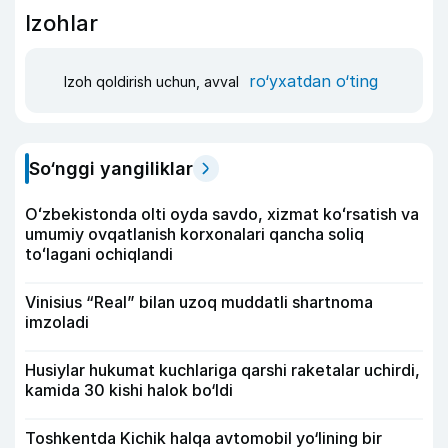
Izohlar
ro‘yxatdan o‘ting
Izoh qoldirish uchun, avval
So‘nggi yangiliklar
Oʻzbekistonda olti oyda savdo, xizmat koʻrsatish va
umumiy ovqatlanish korxonalari qancha soliq
toʻlagani ochiqlandi
Vinisius “Real” bilan uzoq muddatli shartnoma
imzoladi
Husiylar hukumat kuchlariga qarshi raketalar uchirdi,
kamida 30 kishi halok bo‘ldi
Toshkentda Kichik halqa avtomobil yo‘lining bir