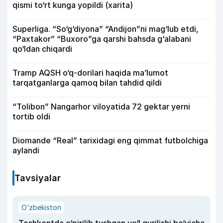
qismi to‘rt kunga yopildi (xarita)
Superliga. “So‘g‘diyona” “Andijon”ni mag‘lub etdi,
“Paxtakor” “Buxoro”ga qarshi bahsda g‘alabani
qo‘ldan chiqardi
Tramp AQSH o‘q-dorilari haqida ma’lumot
tarqatganlarga qamoq bilan tahdid qildi
“Tolibon” Nangarhor viloyatida 72 gektar yerni
tortib oldi
Diomande “Real” tarixidagi eng qimmat futbolchiga
aylandi
Tavsiyalar
O‘zbekiston