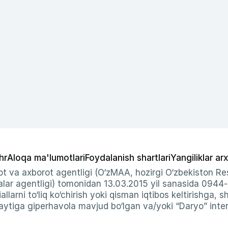
hr
Aloqa ma'lumotlari
Foydalanish shartlari
Yangiliklar arx
t va axborot agentligi (O‘zMAA, hozirgi O‘zbekiston Res
ar agentligi) tomonidan 13.03.2015 yil sanasida 0944
allarni to‘liq ko‘chirish yoki qisman iqtibos keltirishga, 
ytiga giperhavola mavjud bo‘lgan va/yoki “Daryo” intern