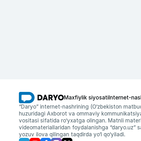
Maxfiylik siyosati
Internet-nas
“Daryo” internet-nashrining (O‘zbekiston matbuo
huzuridagi Axborot va ommaviy kommunikatsiyal
vositasi sifatida ro‘yxatga olingan. Matnli materi
videomateriallaridan foydalanishga “daryo.uz” sa
yozuv ilova qilingan taqdirda yo‘l qo‘yiladi.