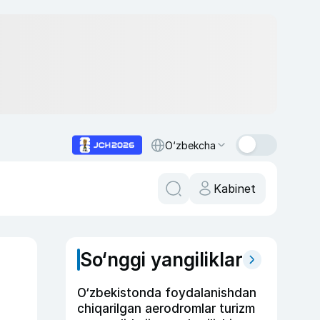
O‘zbekcha
Kabinet
So‘nggi yangiliklar
O‘zbekistonda foydalanishdan
chiqarilgan aerodromlar turizm