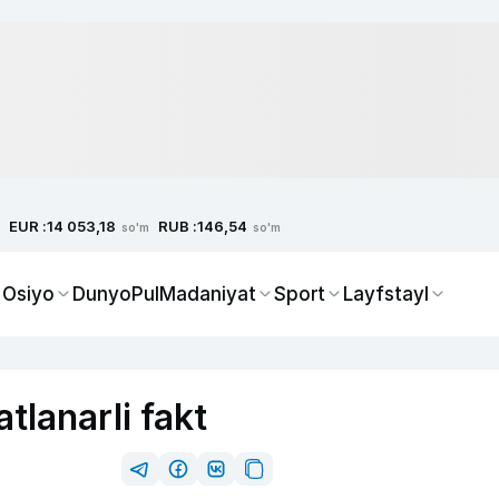
EUR :
RUB :
14 053,18
146,54
so'm
so'm
 Osiyo
Dunyo
Pul
Madaniyat
Sport
Layfstayl
tlanarli fakt