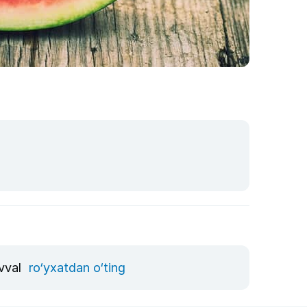
avval
ro‘yxatdan o‘ting