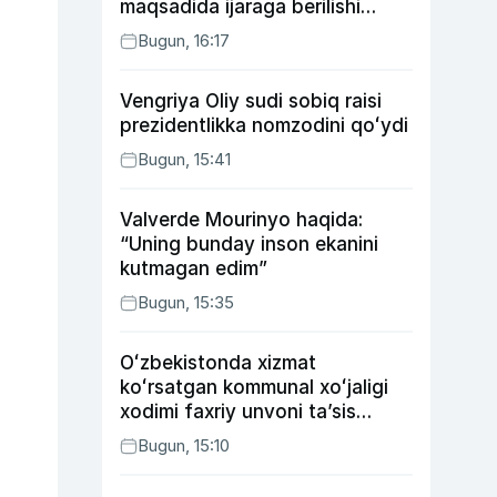
maqsadida ijaraga berilishi
mumkin
Bugun, 16:17
Vengriya Oliy sudi sobiq raisi
prezidentlikka nomzodini qoʻydi
Bugun, 15:41
Valverde Mourinyo haqida:
“Uning bunday inson ekanini
kutmagan edim”
Bugun, 15:35
Oʻzbekistonda xizmat
koʻrsatgan kommunal xoʻjaligi
xodimi faxriy unvoni taʼsis
etilishi mumkin
Bugun, 15:10