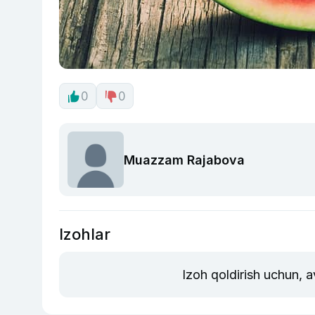
0
0
Muazzam Rajabova
Izohlar
Izoh qoldirish uchun, 