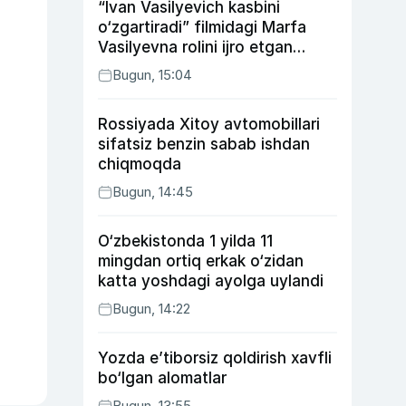
“Ivan Vasilyevich kasbini
o‘zgartiradi” filmidagi Marfa
Vasilyevna rolini ijro etgan
aktrisaning taqdiri qanday
Bugun, 15:04
kechdi?
Rossiyada Xitoy avtomobillari
sifatsiz benzin sabab ishdan
chiqmoqda
Bugun, 14:45
O‘zbekistonda 1 yilda 11
mingdan ortiq erkak o‘zidan
katta yoshdagi ayolga uylandi
Bugun, 14:22
Yozda e’tiborsiz qoldirish xavfli
bo‘lgan alomatlar
Bugun, 13:55