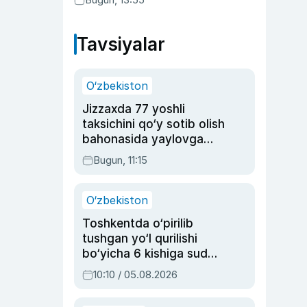
Tavsiyalar
O‘zbekiston
Jizzaxda 77 yoshli
taksichini qo‘y sotib olish
bahonasida yaylovga
olib borib o‘ldirgan yigit
Bugun, 11:15
20 yilga qamaldi
O‘zbekiston
Toshkentda o‘pirilib
tushgan yo‘l qurilishi
bo‘yicha 6 kishiga sud
hukmi o‘qildi
10:10 / 05.08.2026