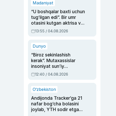
Madaniyat
“U boshqalar baxti uchun
tug‘ilgan edi”. Bir umr
otasini kutgan aktrisa va
dublyaj ustasi Rimma
13:55 / 04.08.2026
Ahmedovaning
sinovlarga to‘la hayoti
Dunyo
“Biroz sekinlashish
kerak”. Mutaxassislar
insoniyat sun’iy
intellektni boshqara
12:40 / 04.08.2026
olmay qolishidan xavotir
bildirdi
O‘zbekiston
Andijonda Tracker’ga 21
nafar bog‘cha bolasini
joylab, YTH sodir etgan
ayolga sud hukmi o‘qildi