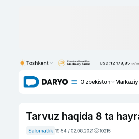
Toshkent
USD :
12 178,85
so'm
O‘zbekiston
Markaziy
Tarvuz haqida 8 ta hayra
Salomatlik
19:54 / 02.08.2021
10215