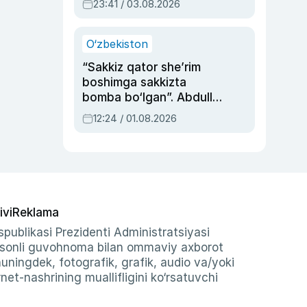
23:41 / 03.08.2026
O‘zbekiston
“Sakkiz qator she’rim
boshimga sakkizta
bomba bo‘lgan”. Abdulla
Oripovni siyosiy
12:24 / 01.08.2026
ayblovlardan asrab
qolgan voqea
ivi
Reklama
publikasi Prezidenti Administratsiyasi
-sonli guvohnoma bilan ommaviy axborot
shuningdek, fotografik, grafik, audio va/yoki
et-nashrining muallifligini ko‘rsatuvchi