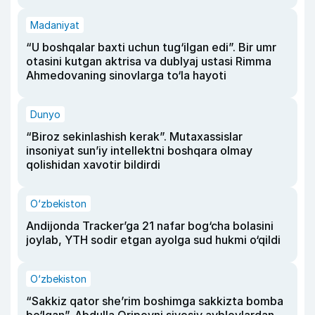
Madaniyat
“U boshqalar baxti uchun tug‘ilgan edi”. Bir umr
otasini kutgan aktrisa va dublyaj ustasi Rimma
Ahmedovaning sinovlarga to‘la hayoti
Dunyo
“Biroz sekinlashish kerak”. Mutaxassislar
insoniyat sun’iy intellektni boshqara olmay
qolishidan xavotir bildirdi
O‘zbekiston
Andijonda Tracker’ga 21 nafar bog‘cha bolasini
joylab, YTH sodir etgan ayolga sud hukmi o‘qildi
O‘zbekiston
“Sakkiz qator she’rim boshimga sakkizta bomba
bo‘lgan”. Abdulla Oripovni siyosiy ayblovlardan