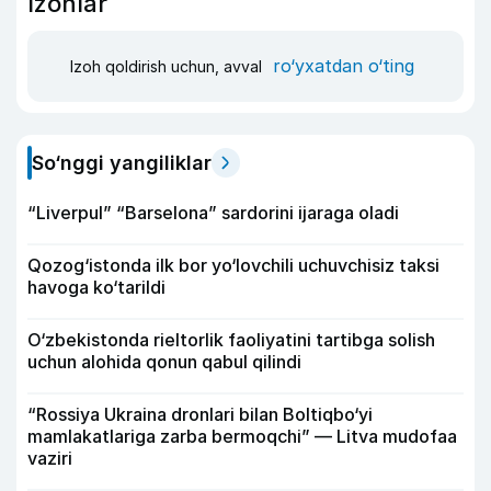
Izohlar
ro‘yxatdan o‘ting
Izoh qoldirish uchun, avval
So‘nggi yangiliklar
“Liverpul” “Barselona” sardorini ijaraga oladi
Qozog‘istonda ilk bor yo‘lovchili uchuvchisiz taksi
havoga ko‘tarildi
O‘zbekistonda rieltorlik faoliyatini tartibga solish
uchun alohida qonun qabul qilindi
“Rossiya Ukraina dronlari bilan Boltiqbo‘yi
mamlakatlariga zarba bermoqchi” — Litva mudofaa
vaziri