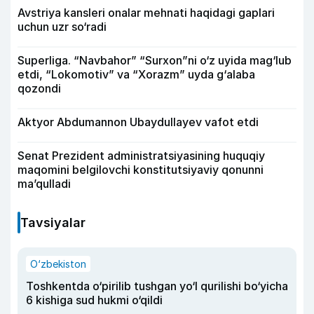
Avstriya kansleri onalar mehnati haqidagi gaplari
uchun uzr so‘radi
Superliga. “Navbahor” “Surxon”ni o‘z uyida mag‘lub
etdi, “Lokomotiv” va “Xorazm” uyda g‘alaba
qozondi
Aktyor Abdu­mannon Ubaydullayev vafot etdi
Senat Prezident administratsiyasining huquqiy
maqomini belgilovchi konstitutsiyaviy qonunni
ma’qulladi
Tavsiyalar
O‘zbekiston
Toshkentda o‘pirilib tushgan yo‘l qurilishi bo‘yicha
6 kishiga sud hukmi o‘qildi