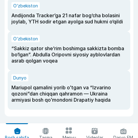
O‘zbekiston
Andijonda Tracker’ga 21 nafar bog‘cha bolasini
joylab, YTH sodir etgan ayolga sud hukmi o‘qildi
O‘zbekiston
“Sakkiz qator she’rim boshimga sakkizta bomba
bo‘lgan”. Abdulla Oripovni siyosiy ayblovlardan
asrab qolgan voqea
Dunyo
Mariupol qamalini yorib oʻtgan va “Izvarino
qozoni”dan chiqqan qahramon — Ukraina
armiyasi bosh qoʻmondoni Drapatiy haqida
Bosh sahifa
Tasma
Menyu
Videolar
Daryo FM