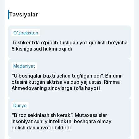
Tavsiyalar
O‘zbekiston
Toshkentda o‘pirilib tushgan yo‘l qurilishi bo‘yicha
6 kishiga sud hukmi o‘qildi
Madaniyat
“U boshqalar baxti uchun tug‘ilgan edi”. Bir umr
otasini kutgan aktrisa va dublyaj ustasi Rimma
Ahmedovaning sinovlarga to‘la hayoti
Dunyo
“Biroz sekinlashish kerak”. Mutaxassislar
insoniyat sun’iy intellektni boshqara olmay
qolishidan xavotir bildirdi