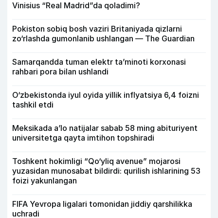
Vinisius “Real Madrid”da qoladimi?
Pokiston sobiq bosh vaziri Britaniyada qizlarni
zo‘rlashda gumonlanib ushlangan — The Guardian
Samarqandda tuman elektr ta’minoti korxonasi
rahbari pora bilan ushlandi
O‘zbekistonda iyul oyida yillik inflyatsiya 6,4 foizni
tashkil etdi
Meksikada a’lo natijalar sabab 58 ming abituriyent
universitetga qayta imtihon topshiradi
Toshkent hokimligi “Qo‘yliq avenue” mojarosi
yuzasidan munosabat bildirdi: qurilish ishlarining 53
foizi yakunlangan
FIFA Yevropa ligalari tomonidan jiddiy qarshilikka
uchradi