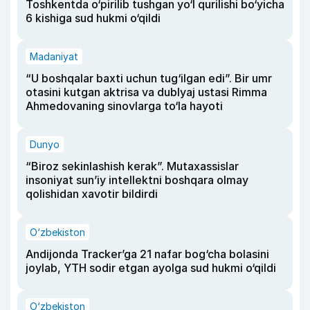
Toshkentda o‘pirilib tushgan yo‘l qurilishi bo‘yicha
6 kishiga sud hukmi o‘qildi
Madaniyat
“U boshqalar baxti uchun tug‘ilgan edi”. Bir umr
otasini kutgan aktrisa va dublyaj ustasi Rimma
Ahmedovaning sinovlarga to‘la hayoti
Dunyo
“Biroz sekinlashish kerak”. Mutaxassislar
insoniyat sun’iy intellektni boshqara olmay
qolishidan xavotir bildirdi
O‘zbekiston
Andijonda Tracker’ga 21 nafar bog‘cha bolasini
joylab, YTH sodir etgan ayolga sud hukmi o‘qildi
O‘zbekiston