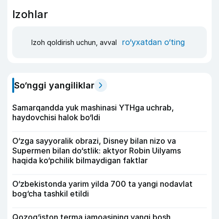
Izohlar
ro‘yxatdan o‘ting
Izoh qoldirish uchun, avval
So‘nggi yangiliklar
Samarqandda yuk mashinasi YTHga uchrab,
haydovchisi halok bo‘ldi
O‘zga sayyoralik obrazi, Disney bilan nizo va
Supermen bilan do‘stlik: aktyor Robin Uilyams
haqida ko‘pchilik bilmaydigan faktlar
O‘zbekistonda yarim yilda 700 ta yangi nodavlat
bog‘cha tashkil etildi
Qozog‘iston terma jamoasining yangi bosh