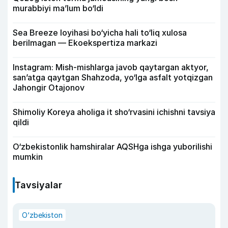
murabbiyi ma’lum bo‘ldi
Sea Breeze loyihasi bo‘yicha hali to‘liq xulosa
berilmagan — Ekoekspertiza markazi
Instagram: Mish-mishlarga javob qaytargan aktyor,
san’atga qaytgan Shahzoda, yo‘lga asfalt yotqizgan
Jahongir Otajonov
Shimoliy Koreya aholiga it sho‘rvasini ichishni tavsiya
qildi
O‘zbekistonlik hamshiralar AQSHga ishga yuborilishi
mumkin
Tavsiyalar
O‘zbekiston