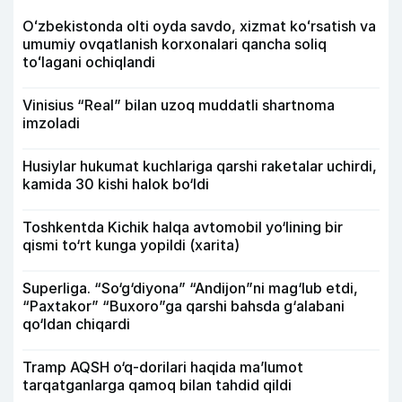
Oʻzbekistonda olti oyda savdo, xizmat koʻrsatish va
umumiy ovqatlanish korxonalari qancha soliq
toʻlagani ochiqlandi
Vinisius “Real” bilan uzoq muddatli shartnoma
imzoladi
Husiylar hukumat kuchlariga qarshi raketalar uchirdi,
kamida 30 kishi halok bo‘ldi
Toshkentda Kichik halqa avtomobil yo‘lining bir
qismi to‘rt kunga yopildi (xarita)
Superliga. “So‘g‘diyona” “Andijon”ni mag‘lub etdi,
“Paxtakor” “Buxoro”ga qarshi bahsda g‘alabani
qo‘ldan chiqardi
Tramp AQSH o‘q-dorilari haqida ma’lumot
tarqatganlarga qamoq bilan tahdid qildi