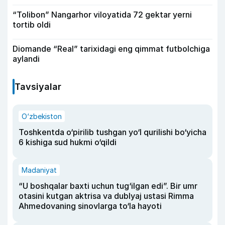
“Tolibon” Nangarhor viloyatida 72 gektar yerni
tortib oldi
Diomande “Real” tarixidagi eng qimmat futbolchiga
aylandi
Tavsiyalar
O‘zbekiston
Toshkentda o‘pirilib tushgan yo‘l qurilishi bo‘yicha
6 kishiga sud hukmi o‘qildi
Madaniyat
“U boshqalar baxti uchun tug‘ilgan edi”. Bir umr
otasini kutgan aktrisa va dublyaj ustasi Rimma
Ahmedovaning sinovlarga to‘la hayoti