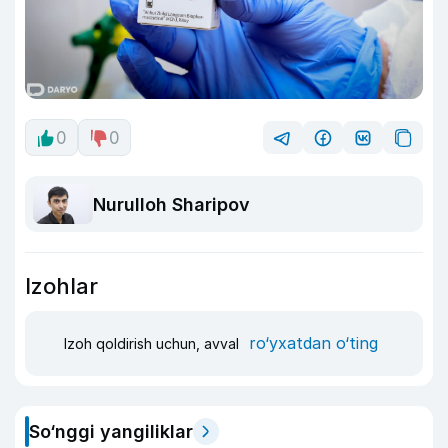
0
0
Nurulloh Sharipov
Izohlar
ro‘yxatdan o‘ting
Izoh qoldirish uchun, avval
So‘nggi yangiliklar