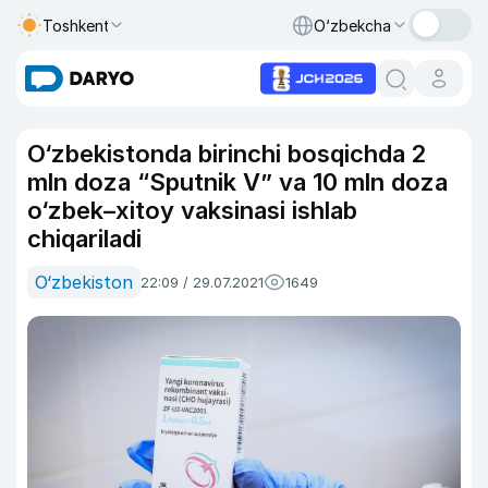
Toshkent
O‘zbekcha
O‘zbekistonda birinchi bosqichda 2
mln doza “Sputnik V” va 10 mln doza
o‘zbek–xitoy vaksinasi ishlab
chiqariladi
O‘zbekiston
22:09 / 29.07.2021
1649