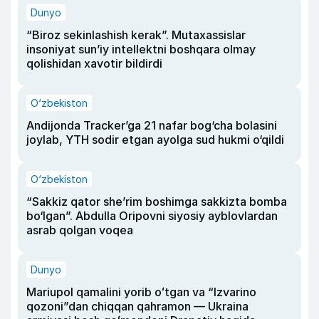
Dunyo
“Biroz sekinlashish kerak”. Mutaxassislar
insoniyat sun’iy intellektni boshqara olmay
qolishidan xavotir bildirdi
O‘zbekiston
Andijonda Tracker’ga 21 nafar bog‘cha bolasini
joylab, YTH sodir etgan ayolga sud hukmi o‘qildi
O‘zbekiston
“Sakkiz qator she’rim boshimga sakkizta bomba
bo‘lgan”. Abdulla Oripovni siyosiy ayblovlardan
asrab qolgan voqea
Dunyo
Mariupol qamalini yorib oʻtgan va “Izvarino
qozoni”dan chiqqan qahramon — Ukraina