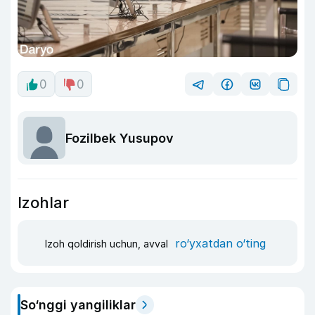
0
0
Fozilbek Yusupov
Izohlar
ro‘yxatdan o‘ting
Izoh qoldirish uchun, avval
So‘nggi yangiliklar