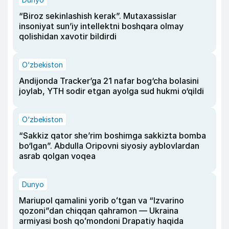
“Biroz sekinlashish kerak”. Mutaxassislar
insoniyat sun’iy intellektni boshqara olmay
qolishidan xavotir bildirdi
O‘zbekiston
Andijonda Tracker’ga 21 nafar bog‘cha bolasini
joylab, YTH sodir etgan ayolga sud hukmi o‘qildi
O‘zbekiston
“Sakkiz qator she’rim boshimga sakkizta bomba
bo‘lgan”. Abdulla Oripovni siyosiy ayblovlardan
asrab qolgan voqea
Dunyo
Mariupol qamalini yorib oʻtgan va “Izvarino
qozoni”dan chiqqan qahramon — Ukraina
armiyasi bosh qoʻmondoni Drapatiy haqida