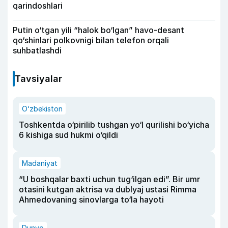
qarindoshlari
Putin o‘tgan yili “halok bo‘lgan” havo-desant
qo‘shinlari polkovnigi bilan telefon orqali
suhbatlashdi
Tavsiyalar
O‘zbekiston
Toshkentda o‘pirilib tushgan yo‘l qurilishi bo‘yicha
6 kishiga sud hukmi o‘qildi
Madaniyat
“U boshqalar baxti uchun tug‘ilgan edi”. Bir umr
otasini kutgan aktrisa va dublyaj ustasi Rimma
Ahmedovaning sinovlarga to‘la hayoti
Dunyo