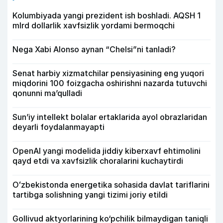
Kolumbiyada yangi prezident ish boshladi. AQSH 1
mlrd dollarlik xavfsizlik yordami bermoqchi
Nega Xabi Alonso aynan “Chelsi”ni tanladi?
Senat harbiy xizmatchilar pensiyasining eng yuqori
miqdorini 100 foizgacha oshirishni nazarda tutuvchi
qonunni ma’qulladi
Sun’iy intellekt bolalar ertaklarida ayol obrazlaridan
deyarli foydalanmayapti
OpenAI yangi modelida jiddiy kiberxavf ehtimolini
qayd etdi va xavfsizlik choralarini kuchaytirdi
Oʻzbekistonda energetika sohasida davlat tariflarini
tartibga solishning yangi tizimi joriy etildi
Gollivud aktyorlarining ko‘pchilik bilmaydigan taniqli