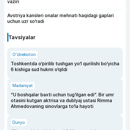
vaziri
Avstriya kansleri onalar mehnati haqidagi gaplari
uchun uzr so‘radi
Tavsiyalar
O‘zbekiston
Toshkentda o‘pirilib tushgan yo‘l qurilishi bo‘yicha
6 kishiga sud hukmi o‘qildi
Madaniyat
“U boshqalar baxti uchun tug‘ilgan edi”. Bir umr
otasini kutgan aktrisa va dublyaj ustasi Rimma
Ahmedovaning sinovlarga to‘la hayoti
Dunyo