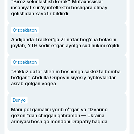
“Biroz sekinlashish kerak”. Mutaxassislar
insoniyat sun’iy intellektni boshqara olmay
qolishidan xavotir bildirdi
O‘zbekiston
Andijonda Tracker’ga 21 nafar bog‘cha bolasini
joylab, YTH sodir etgan ayolga sud hukmi o‘qildi
O‘zbekiston
“Sakkiz qator she’rim boshimga sakkizta bomba
bo‘lgan”. Abdulla Oripovni siyosiy ayblovlardan
asrab qolgan voqea
Dunyo
Mariupol qamalini yorib oʻtgan va “Izvarino
qozoni”dan chiqqan qahramon — Ukraina
armiyasi bosh qoʻmondoni Drapatiy haqida