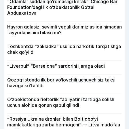
“Odamlar suddan qo‘rqmasligi kerak”: Chicago Bar
Foundation’dagi ilk o‘zbekistonlik Go‘zal
Abduaxatova
Hayron qolasiz: sevimli yeguliklarimiz aslida nimadan
tayyorlanishini bilasizmi?
Toshkentda “zakladka” usulida narkotik tarqatishga
chek qo‘yildi
“Liverpul” “Barselona” sardorini ijaraga oladi
Qozog‘istonda ilk bor yo‘lovchili uchuvchisiz taksi
havoga ko‘tarildi
O‘zbekistonda rieltorlik faoliyatini tartibga solish
uchun alohida qonun qabul qilindi
“Rossiya Ukraina dronlari bilan Boltiqbo‘yi
mamlakatlariga zarba bermoqchi” — Litva mudofaa