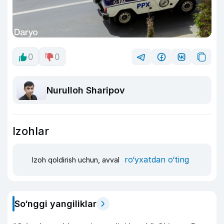
0
0
Nurulloh Sharipov
Izohlar
ro‘yxatdan o‘ting
Izoh qoldirish uchun, avval
So‘nggi yangiliklar