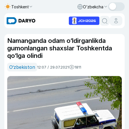
Toshkent
O‘zbekcha
Namanganda odam o‘ldirganlikda
gumonlangan shaxslar Toshkentda
qo‘lga olindi
O‘zbekiston
12:07 / 29.07.2021
1811