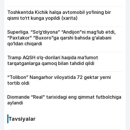
Toshkentda Kichik halqa avtomobil yo‘lining bir
qismi to‘rt kunga yopildi (xarita)
Superliga. “So‘g‘diyona” “Andijon”ni mag‘lub etdi,
“Paxtakor” “Buxoro”ga qarshi bahsda g‘alabani
qo‘ldan chiqardi
Tramp AQSH o‘q-dorilari haqida ma’lumot
tarqatganlarga qamoq bilan tahdid qildi
“Tolibon” Nangarhor viloyatida 72 gektar yerni
tortib oldi
Diomande “Real” tarixidagi eng qimmat futbolchiga
aylandi
Tavsiyalar