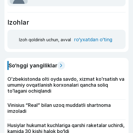
Izohlar
ro‘yxatdan o‘ting
Izoh qoldirish uchun, avval
So‘nggi yangiliklar
Oʻzbekistonda olti oyda savdo, xizmat koʻrsatish va
umumiy ovqatlanish korxonalari qancha soliq
toʻlagani ochiqlandi
Vinisius “Real” bilan uzoq muddatli shartnoma
imzoladi
Husiylar hukumat kuchlariga qarshi raketalar uchirdi,
kamida 30 kishi halok bo‘ldi