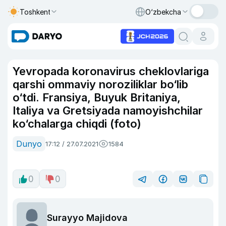
Toshkent
O‘zbekcha
Yevropada koronavirus cheklovlariga
qarshi ommaviy noroziliklar bo‘lib
o‘tdi. Fransiya, Buyuk Britaniya,
Italiya va Gretsiyada namoyishchilar
ko‘chalarga chiqdi (foto)
Dunyo
17:12 / 27.07.2021
1584
0
0
Surayyo Majidova