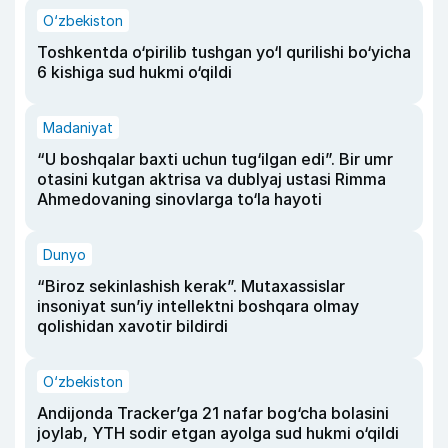
O‘zbekiston
Toshkentda o‘pirilib tushgan yo‘l qurilishi bo‘yicha
6 kishiga sud hukmi o‘qildi
Madaniyat
“U boshqalar baxti uchun tug‘ilgan edi”. Bir umr
otasini kutgan aktrisa va dublyaj ustasi Rimma
Ahmedovaning sinovlarga to‘la hayoti
Dunyo
“Biroz sekinlashish kerak”. Mutaxassislar
insoniyat sun’iy intellektni boshqara olmay
qolishidan xavotir bildirdi
O‘zbekiston
Andijonda Tracker’ga 21 nafar bog‘cha bolasini
joylab, YTH sodir etgan ayolga sud hukmi o‘qildi