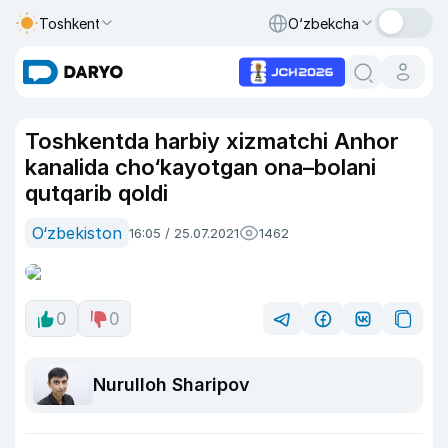
Toshkent
O‘zbekcha
Toshkentda harbiy xizmatchi Anhor
kanalida cho‘kayotgan ona–bolani
qutqarib qoldi
O‘zbekiston
16:05 / 25.07.2021
1462
0
0
Nurulloh Sharipov