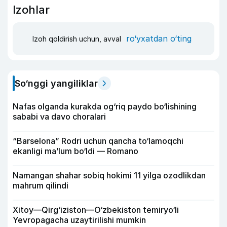
Izohlar
ro‘yxatdan o‘ting
Izoh qoldirish uchun, avval
So‘nggi yangiliklar
Nafas olganda kurakda og‘riq paydo bo‘lishining
sababi va davo choralari
“Barselona” Rodri uchun qancha to‘lamoqchi
ekanligi ma’lum bo‘ldi — Romano
Namangan shahar sobiq hokimi 11 yilga ozodlikdan
mahrum qilindi
Xitoy—Qirg‘iziston—O‘zbekiston temiryo‘li
Yevropagacha uzaytirilishi mumkin