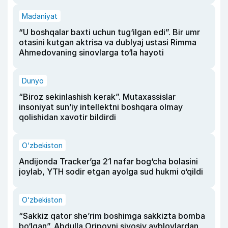
Madaniyat
“U boshqalar baxti uchun tug‘ilgan edi”. Bir umr
otasini kutgan aktrisa va dublyaj ustasi Rimma
Ahmedovaning sinovlarga to‘la hayoti
Dunyo
“Biroz sekinlashish kerak”. Mutaxassislar
insoniyat sun’iy intellektni boshqara olmay
qolishidan xavotir bildirdi
O‘zbekiston
Andijonda Tracker’ga 21 nafar bog‘cha bolasini
joylab, YTH sodir etgan ayolga sud hukmi o‘qildi
O‘zbekiston
“Sakkiz qator she’rim boshimga sakkizta bomba
bo‘lgan”. Abdulla Oripovni siyosiy ayblovlardan