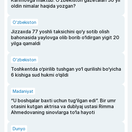
oldin nimalar haqida yozgan?
O‘zbekiston
Jizzaxda 77 yoshli taksichini qo‘y sotib olish
bahonasida yaylovga olib borib o‘ldirgan yigit 20
yilga qamaldi
O‘zbekiston
Toshkentda o‘pirilib tushgan yo‘l qurilishi bo‘yicha
6 kishiga sud hukmi o‘qildi
Madaniyat
“U boshqalar baxti uchun tug‘ilgan edi”. Bir umr
otasini kutgan aktrisa va dublyaj ustasi Rimma
Ahmedovaning sinovlarga to‘la hayoti
Dunyo