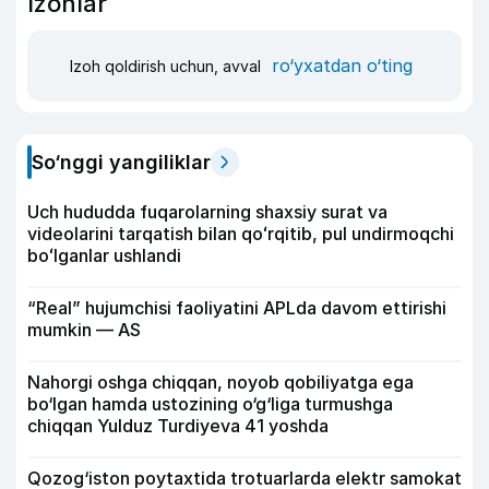
Izohlar
ro‘yxatdan o‘ting
Izoh qoldirish uchun, avval
So‘nggi yangiliklar
Uch hududda fuqarolarning shaxsiy surat va
videolarini tarqatish bilan qoʻrqitib, pul undirmoqchi
boʻlganlar ushlandi
“Real” hujumchisi faoliyatini APLda davom ettirishi
mumkin — AS
Nahorgi oshga chiqqan, noyob qobiliyatga ega
bo‘lgan hamda ustozining o‘g‘liga turmushga
chiqqan Yulduz Turdiyeva 41 yoshda
Qozog‘iston poytaxtida trotuarlarda elektr samokat