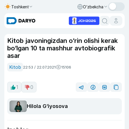
Toshkent
O‘zbekcha
Kitob javoningizdan o‘rin olishi kerak
bo‘lgan 10 ta mashhur avtobiografik
asar
Kitob
22:53 / 22.07.2021
15106
1
0
Hilola G‘iyosova