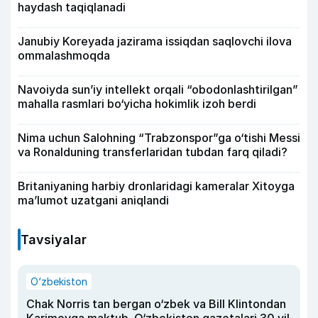
haydash taqiqlanadi
Janubiy Koreyada jazirama issiqdan saqlovchi ilova
ommalashmoqda
Navoiyda sun’iy intellekt orqali “obodonlashtirilgan”
mahalla rasmlari bo‘yicha hokimlik izoh berdi
Nima uchun Salohning “Trabzonspor”ga o‘tishi Messi
va Ronalduning transferlaridan tubdan farq qiladi?
Britaniyaning harbiy dronlaridagi kameralar Xitoyga
ma’lumot uzatgani aniqlandi
Tavsiyalar
O‘zbekiston
Chak Norris tan bergan o‘zbek va Bill Klintondan
Karimovga maktub. O‘zbekiston gazetalari 30 yil