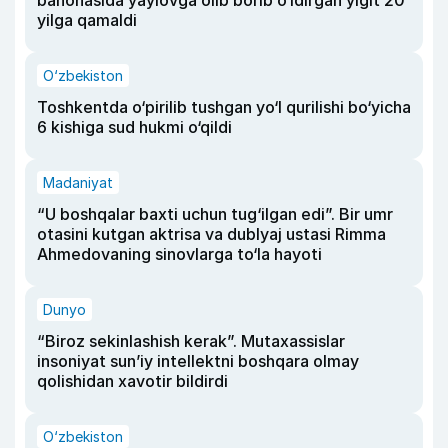
bahonasida yaylovga olib borib o‘ldirgan yigit 20
yilga qamaldi
O‘zbekiston
Toshkentda o‘pirilib tushgan yo‘l qurilishi bo‘yicha
6 kishiga sud hukmi o‘qildi
Madaniyat
“U boshqalar baxti uchun tug‘ilgan edi”. Bir umr
otasini kutgan aktrisa va dublyaj ustasi Rimma
Ahmedovaning sinovlarga to‘la hayoti
Dunyo
“Biroz sekinlashish kerak”. Mutaxassislar
insoniyat sun’iy intellektni boshqara olmay
qolishidan xavotir bildirdi
O‘zbekiston