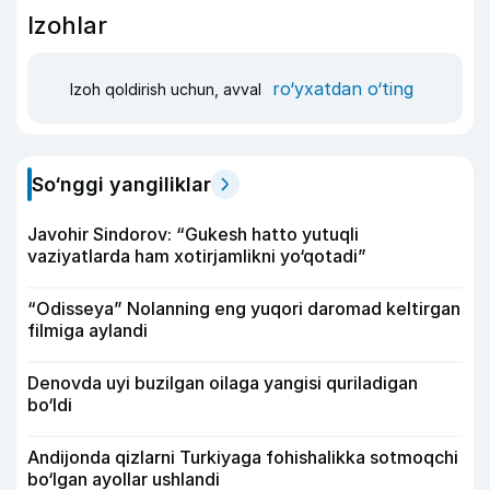
Izohlar
ro‘yxatdan o‘ting
Izoh qoldirish uchun, avval
So‘nggi yangiliklar
Javohir Sindorov: “Gukesh hatto yutuqli
vaziyatlarda ham xotirjamlikni yo‘qotadi”
“Odisseya” Nolanning eng yuqori daromad keltirgan
filmiga aylandi
Denovda uyi buzilgan oilaga yangisi quriladigan
bo‘ldi
Andijonda qizlarni Turkiyaga fohishalikka sotmoqchi
bo‘lgan ayollar ushlandi