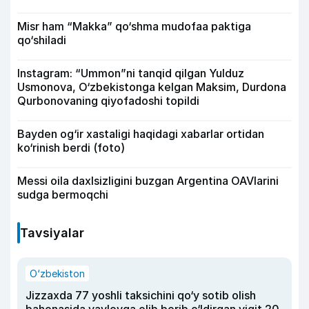
Misr ham “Makka” qo‘shma mudofaa paktiga
qo‘shiladi
Instagram: “Ummon”ni tanqid qilgan Yulduz
Usmonova, O‘zbekistonga kelgan Maksim, Durdona
Qurbonovaning qiyofadoshi topildi
Bayden og‘ir xastaligi haqidagi xabarlar ortidan
ko‘rinish berdi (foto)
Messi oila daxlsizligini buzgan Argentina OAVlarini
sudga bermoqchi
Tavsiyalar
O‘zbekiston
Jizzaxda 77 yoshli taksichini qo‘y sotib olish