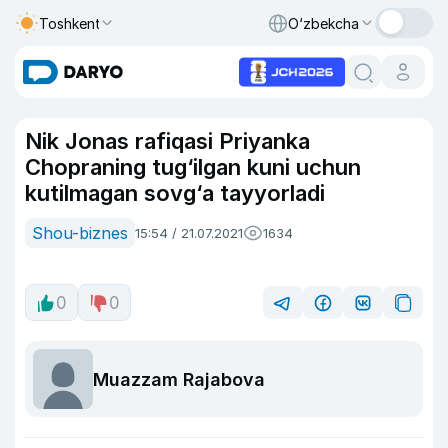
Toshkent
O‘zbekcha
Nik Jonas rafiqasi Priyanka
Chopraning tug‘ilgan kuni uchun
kutilmagan sovg‘a tayyorladi
Shou-biznes
15:54 / 21.07.2021
1634
0
0
Muazzam Rajabova