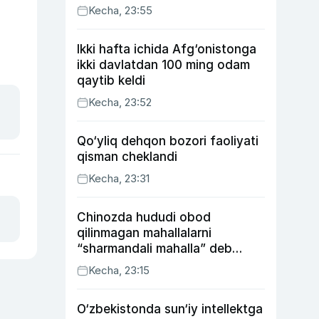
Kecha, 23:55
Ikki hafta ichida Afg‘onistonga
ikki davlatdan 100 ming odam
qaytib keldi
Kecha, 23:52
Qo‘yliq dehqon bozori faoliyati
qisman cheklandi
Kecha, 23:31
Chinozda hududi obod
qilinmagan mahallalarni
“sharmandali mahalla” deb
belgilash boshlandi
Kecha, 23:15
O‘zbekistonda sun‘iy intellektga