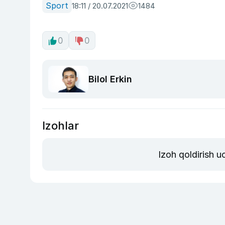
Sport
18:11 / 20.07.2021
1484
0
0
Bilol Erkin
Izohlar
Izoh qoldirish 