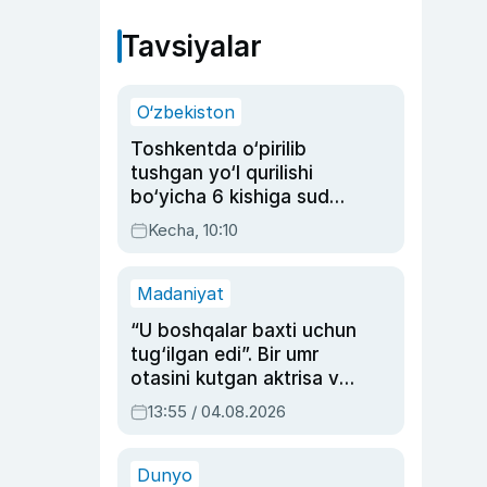
Tavsiyalar
O‘zbekiston
Toshkentda o‘pirilib
tushgan yo‘l qurilishi
bo‘yicha 6 kishiga sud
hukmi o‘qildi
Kecha, 10:10
Madaniyat
“U boshqalar baxti uchun
tug‘ilgan edi”. Bir umr
otasini kutgan aktrisa va
dublyaj ustasi Rimma
13:55 / 04.08.2026
Ahmedovaning
sinovlarga to‘la hayoti
Dunyo