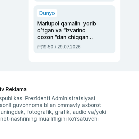
qolgan voqea
Dunyo
Mariupol qamalini yorib
oʻtgan va “Izvarino
qozoni”dan chiqqan
qahramon — Ukraina
19:50 / 29.07.2026
armiyasi bosh
qoʻmondoni Drapatiy
haqida
ivi
Reklama
publikasi Prezidenti Administratsiyasi
-sonli guvohnoma bilan ommaviy axborot
shuningdek, fotografik, grafik, audio va/yoki
et-nashrining muallifligini ko‘rsatuvchi