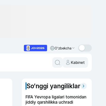
O‘zbekcha
Kabinet
So‘nggi yangiliklar
FIFA Yevropa ligalari tomonidan
jiddiy qarshilikka uchradi