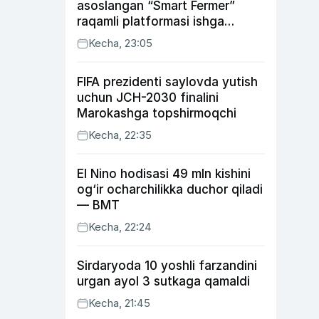
asoslangan “Smart Fermer”
raqamli platformasi ishga
tushiriladi
Kecha, 23:05
FIFA prezidenti saylovda yutish
uchun JCH-2030 finalini
Marokashga topshirmoqchi
Kecha, 22:35
El Nino hodisasi 49 mln kishini
og‘ir ocharchilikka duchor qiladi
— BMT
Kecha, 22:24
Sirdaryoda 10 yoshli farzandini
urgan ayol 3 sutkaga qamaldi
Kecha, 21:45