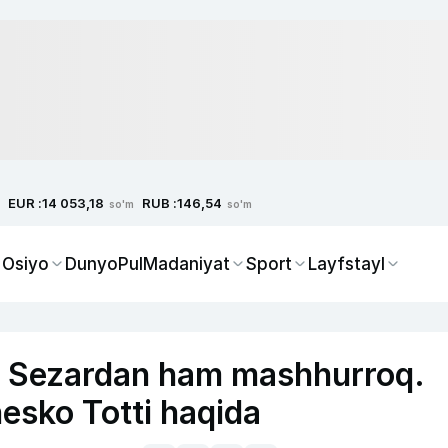
EUR :
RUB :
14 053,18
146,54
so'm
so'm
 Osiyo
Dunyo
Pul
Madaniyat
Sport
Layfstayl
y Sezardan ham mashhurroq.
esko Totti haqida