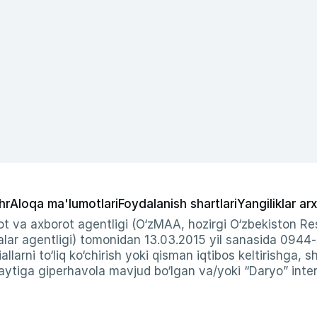
hr
Aloqa ma'lumotlari
Foydalanish shartlari
Yangiliklar arx
t va axborot agentligi (O‘zMAA, hozirgi O‘zbekiston Res
ar agentligi) tomonidan 13.03.2015 yil sanasida 0944
allarni to‘liq ko‘chirish yoki qisman iqtibos keltirishga, 
ytiga giperhavola mavjud bo‘lgan va/yoki “Daryo” intern