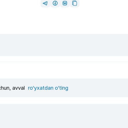
uchun, avval
ro‘yxatdan o‘ting