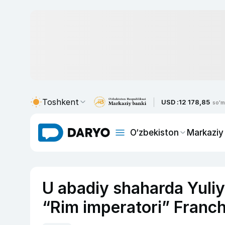
Toshkent
USD :
12 178,85
so'm
O‘zbekiston
Markaziy
U abadiy shaharda Yuli
“Rim imperatori” Franch