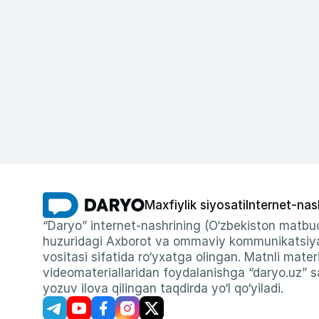
Maxfiylik siyosati
Internet-nas
“Daryo” internet-nashrining (O‘zbekiston matbuo
huzuridagi Axborot va ommaviy kommunikatsiyal
vositasi sifatida ro‘yxatga olingan. Matnli materi
videomateriallaridan foydalanishga “daryo.uz” sa
yozuv ilova qilingan taqdirda yo‘l qo‘yiladi.