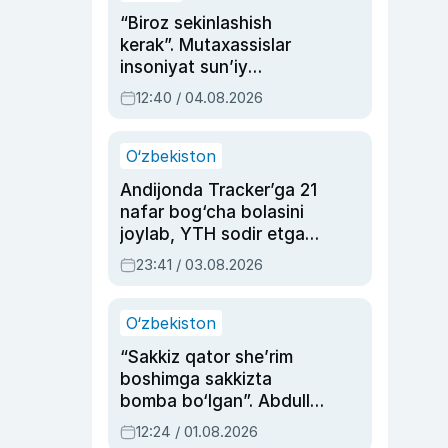
“Biroz sekinlashish
kerak”. Mutaxassislar
insoniyat sun’iy
intellektni boshqara
12:40 / 04.08.2026
olmay qolishidan xavotir
bildirdi
O‘zbekiston
Andijonda Tracker’ga 21
nafar bog‘cha bolasini
joylab, YTH sodir etgan
ayolga sud hukmi o‘qildi
23:41 / 03.08.2026
O‘zbekiston
“Sakkiz qator she’rim
boshimga sakkizta
bomba bo‘lgan”. Abdulla
Oripovni siyosiy
12:24 / 01.08.2026
ayblovlardan asrab