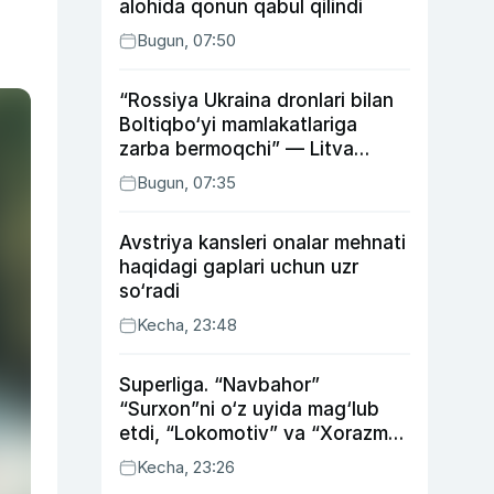
alohida qonun qabul qilindi
Bugun, 07:50
“Rossiya Ukraina dronlari bilan
Boltiqbo‘yi mamlakatlariga
zarba bermoqchi” — Litva
mudofaa vaziri
Bugun, 07:35
Avstriya kansleri onalar mehnati
haqidagi gaplari uchun uzr
so‘radi
Kecha, 23:48
Superliga. “Navbahor”
“Surxon”ni o‘z uyida mag‘lub
etdi, “Lokomotiv” va “Xorazm”
uyda g‘alaba qozondi
Kecha, 23:26