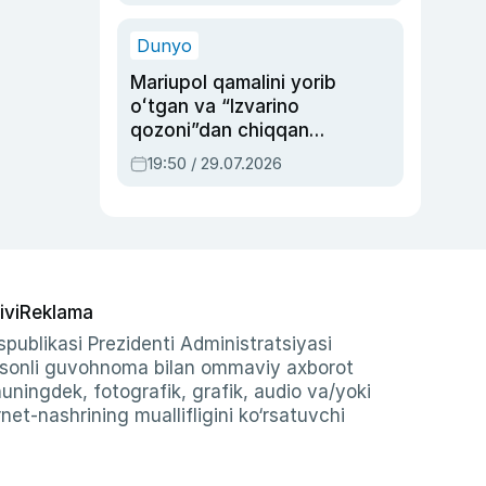
qolgan voqea
Dunyo
Mariupol qamalini yorib
oʻtgan va “Izvarino
qozoni”dan chiqqan
qahramon — Ukraina
19:50 / 29.07.2026
armiyasi bosh
qoʻmondoni Drapatiy
haqida
ivi
Reklama
publikasi Prezidenti Administratsiyasi
-sonli guvohnoma bilan ommaviy axborot
shuningdek, fotografik, grafik, audio va/yoki
et-nashrining muallifligini ko‘rsatuvchi