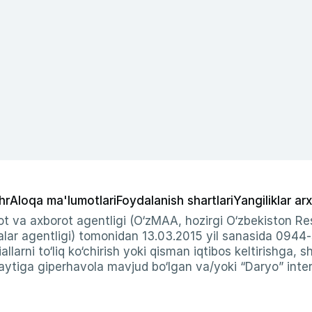
hr
Aloqa ma'lumotlari
Foydalanish shartlari
Yangiliklar arx
t va axborot agentligi (O‘zMAA, hozirgi O‘zbekiston Res
ar agentligi) tomonidan 13.03.2015 yil sanasida 0944
allarni to‘liq ko‘chirish yoki qisman iqtibos keltirishga, 
ytiga giperhavola mavjud bo‘lgan va/yoki “Daryo” intern