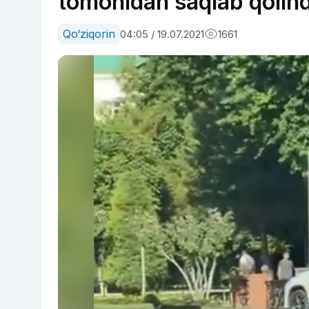
tomonidan saqlab qolind
Qo‘ziqorin
04:05 / 19.07.2021
1661