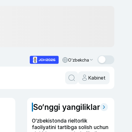
O‘zbekcha
Kabinet
So‘nggi yangiliklar
O‘zbekistonda rieltorlik
faoliyatini tartibga solish uchun