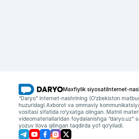
Maxfiylik siyosati
Internet-nas
“Daryo” internet-nashrining (O‘zbekiston matbuo
huzuridagi Axborot va ommaviy kommunikatsiyal
vositasi sifatida ro‘yxatga olingan. Matnli materi
videomateriallaridan foydalanishga “daryo.uz” sa
yozuv ilova qilingan taqdirda yo‘l qo‘yiladi.