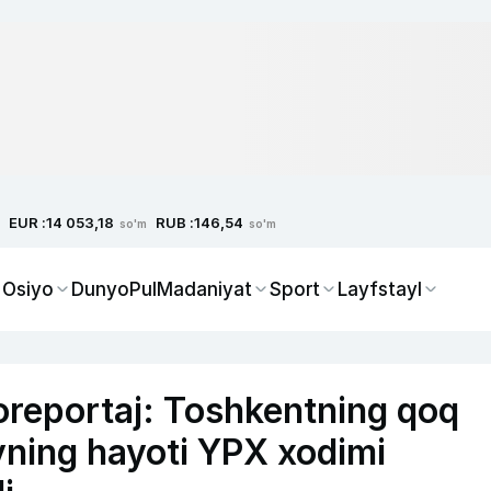
EUR :
RUB :
14 053,18
146,54
so'm
so'm
 Osiyo
Dunyo
Pul
Madaniyat
Sport
Layfstayl
reportaj: Toshkentning qoq
ning hayoti YPX xodimi