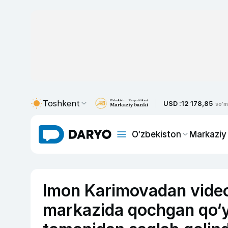
Toshkent
USD :
12 178,85
so'm
O‘zbekiston
Markaziy
Imon Karimovadan video
markazida qochgan qo‘y