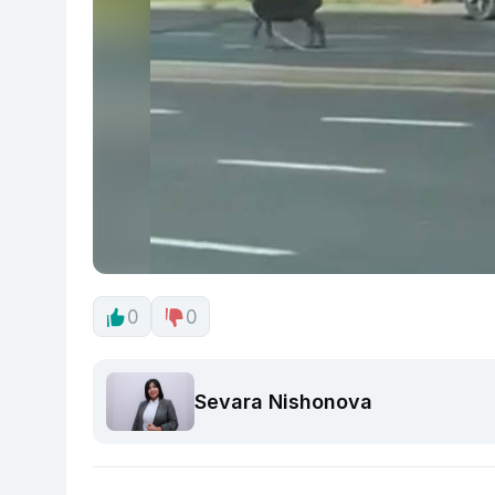
0
0
Sevara Nishonova