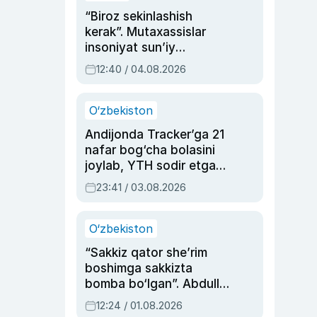
“Biroz sekinlashish
kerak”. Mutaxassislar
insoniyat sun’iy
intellektni boshqara
12:40 / 04.08.2026
olmay qolishidan xavotir
bildirdi
O‘zbekiston
Andijonda Tracker’ga 21
nafar bog‘cha bolasini
joylab, YTH sodir etgan
ayolga sud hukmi o‘qildi
23:41 / 03.08.2026
O‘zbekiston
“Sakkiz qator she’rim
boshimga sakkizta
bomba bo‘lgan”. Abdulla
Oripovni siyosiy
12:24 / 01.08.2026
ayblovlardan asrab