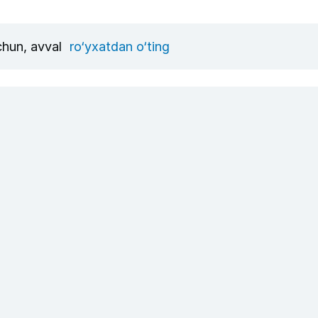
uchun, avval
ro‘yxatdan o‘ting