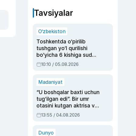
Tavsiyalar
O‘zbekiston
Toshkentda o‘pirilib
tushgan yo‘l qurilishi
bo‘yicha 6 kishiga sud
hukmi o‘qildi
10:10 / 05.08.2026
Madaniyat
“U boshqalar baxti uchun
tug‘ilgan edi”. Bir umr
otasini kutgan aktrisa va
dublyaj ustasi Rimma
13:55 / 04.08.2026
Ahmedovaning
sinovlarga to‘la hayoti
Dunyo