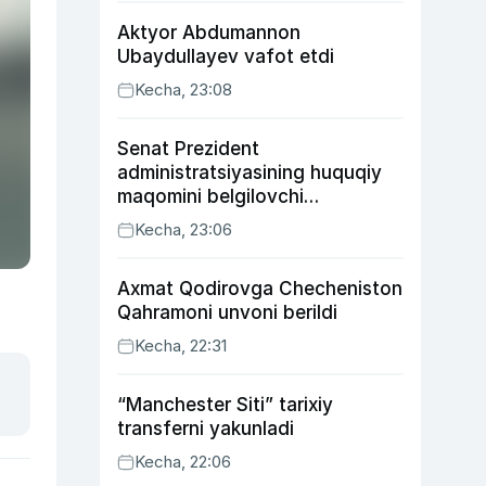
Aktyor Abdu­mannon
Ubaydullayev vafot etdi
Kecha, 23:08
Senat Prezident
administratsiyasining huquqiy
maqomini belgilovchi
konstitutsiyaviy qonunni
Kecha, 23:06
ma’qulladi
Axmat Qodirovga Checheniston
Qahramoni unvoni berildi
Kecha, 22:31
“Manchester Siti” tarixiy
transferni yakunladi
Kecha, 22:06