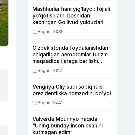
Mashhurlar ham yig‘laydi: fojiali
yo‘qotishlarni boshidan
kechirgan Gollivud yulduzlari
Bugun, 16:35
O‘zbekistonda foydalanishdan
chiqarilgan aerodromlar turizm
maqsadida ijaraga berilishi
mumkin
Bugun, 16:17
Vengriya Oliy sudi sobiq raisi
prezidentlikka nomzodini qoʻydi
Bugun, 15:41
Valverde Mourinyo haqida:
“Uning bunday inson ekanini
kutmagan edim”