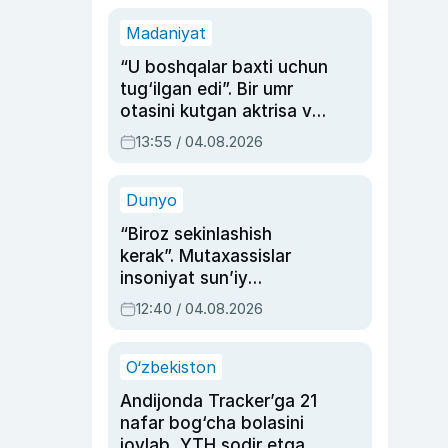
Madaniyat
“U boshqalar baxti uchun
tug‘ilgan edi”. Bir umr
otasini kutgan aktrisa va
dublyaj ustasi Rimma
13:55 / 04.08.2026
Ahmedovaning
sinovlarga to‘la hayoti
Dunyo
“Biroz sekinlashish
kerak”. Mutaxassislar
insoniyat sun’iy
intellektni boshqara
12:40 / 04.08.2026
olmay qolishidan xavotir
bildirdi
O‘zbekiston
Andijonda Tracker’ga 21
nafar bog‘cha bolasini
joylab, YTH sodir etgan