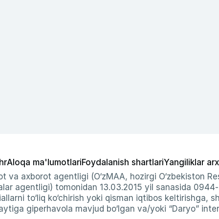
hr
Aloqa ma'lumotlari
Foydalanish shartlari
Yangiliklar arx
t va axborot agentligi (O‘zMAA, hozirgi O‘zbekiston Res
ar agentligi) tomonidan 13.03.2015 yil sanasida 0944
allarni to‘liq ko‘chirish yoki qisman iqtibos keltirishga, 
ytiga giperhavola mavjud bo‘lgan va/yoki “Daryo” intern