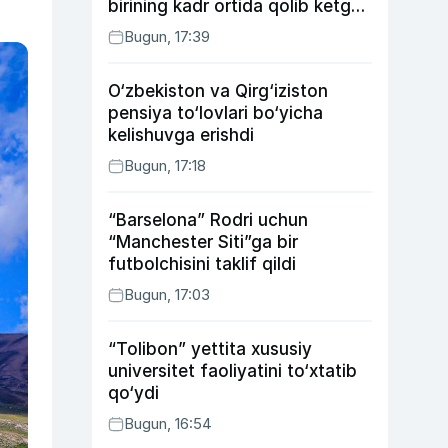
birining kadr ortida qolib ketgan
voqealari
Bugun, 17:39
O‘zbekiston va Qirg‘iziston
pensiya to‘lovlari bo‘yicha
kelishuvga erishdi
Bugun, 17:18
“Barselona” Rodri uchun
“Manchester Siti”ga bir
futbolchisini taklif qildi
Bugun, 17:03
“Tolibon” yettita xususiy
universitet faoliyatini to‘xtatib
qo‘ydi
Bugun, 16:54