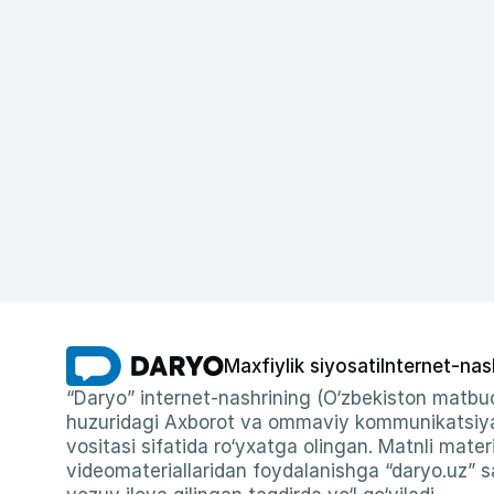
Maxfiylik siyosati
Internet-nas
“Daryo” internet-nashrining (O‘zbekiston matbuo
huzuridagi Axborot va ommaviy kommunikatsiyal
vositasi sifatida ro‘yxatga olingan. Matnli materi
videomateriallaridan foydalanishga “daryo.uz” sa