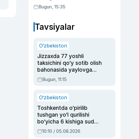
Bugun, 15:35
Tavsiyalar
O‘zbekiston
Jizzaxda 77 yoshli
taksichini qo‘y sotib olish
bahonasida yaylovga
olib borib o‘ldirgan yigit
Bugun, 11:15
20 yilga qamaldi
O‘zbekiston
Toshkentda o‘pirilib
tushgan yo‘l qurilishi
bo‘yicha 6 kishiga sud
hukmi o‘qildi
10:10 / 05.08.2026