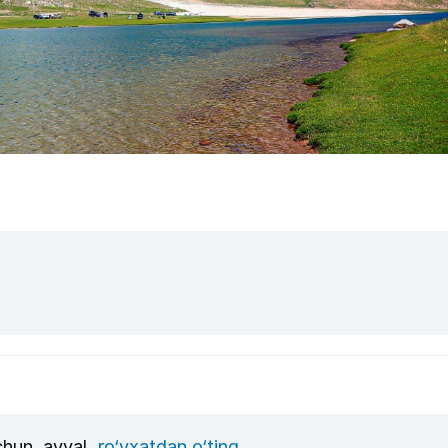
uchun, avval
ro‘yxatdan o‘ting