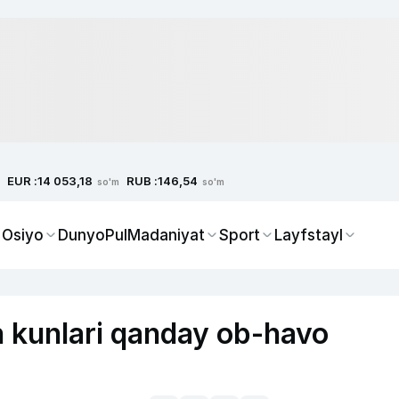
EUR :
RUB :
14 053,18
146,54
so'm
so'm
 Osiyo
Dunyo
Pul
Madaniyat
Sport
Layfstayl
h kunlari qanday ob-havo