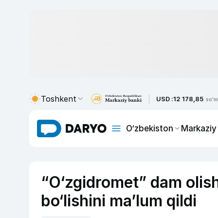
Toshkent
USD :
12 178,85
so'm
O‘zbekiston
Markaziy
“O‘zgidromet” dam olis
bo‘lishini ma’lum qildi