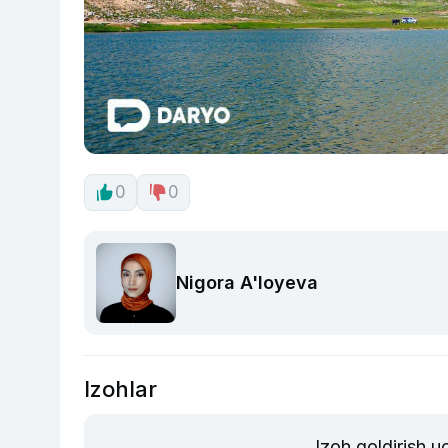
0
0
Nigora A'loyeva
Izohlar
Izoh qoldirish 