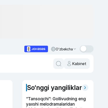
O‘zbekcha
Kabinet
So‘nggi yangiliklar
“Tansoqchi”: Gollivudning eng
yaxshi melodramalaridan