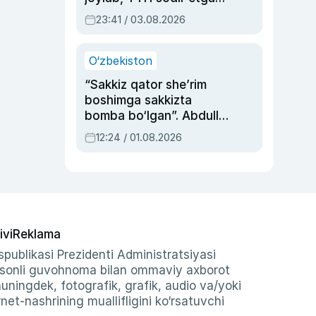
ayolga sud hukmi o‘qildi
23:41 / 03.08.2026
O‘zbekiston
“Sakkiz qator she’rim
boshimga sakkizta
bomba bo‘lgan”. Abdulla
Oripovni siyosiy
12:24 / 01.08.2026
ayblovlardan asrab
qolgan voqea
ivi
Reklama
publikasi Prezidenti Administratsiyasi
-sonli guvohnoma bilan ommaviy axborot
shuningdek, fotografik, grafik, audio va/yoki
et-nashrining muallifligini ko‘rsatuvchi