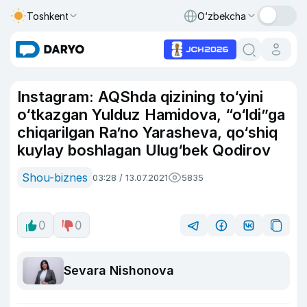
Toshkent
O‘zbekcha
Instagram: AQShda qizining to‘yini
o‘tkazgan Yulduz Hamidova, “o‘ldi”ga
chiqarilgan Ra’no Yarasheva, qo‘shiq
kuylay boshlagan Ulug‘bek Qodirov
Shou-biznes
03:28 / 13.07.2021
5835
0
0
Sevara Nishonova