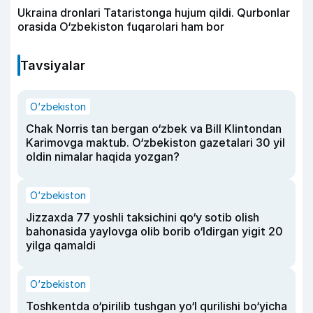
Ukraina dronlari Tataristonga hujum qildi. Qurbonlar
orasida O‘zbekiston fuqarolari ham bor
Tavsiyalar
O‘zbekiston
Chak Norris tan bergan o‘zbek va Bill Klintondan
Karimovga maktub. O‘zbekiston gazetalari 30 yil
oldin nimalar haqida yozgan?
O‘zbekiston
Jizzaxda 77 yoshli taksichini qo‘y sotib olish
bahonasida yaylovga olib borib o‘ldirgan yigit 20
yilga qamaldi
O‘zbekiston
Toshkentda o‘pirilib tushgan yo‘l qurilishi bo‘yicha