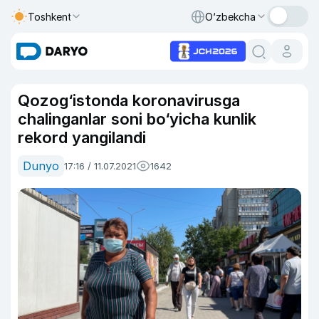
Toshkent
O‘zbekcha
Qozog‘istonda koronavirusga
chalinganlar soni bo‘yicha kunlik
rekord yangilandi
Dunyo
17:16 / 11.07.2021
1642