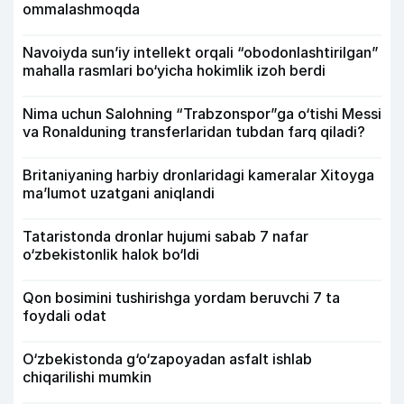
ommalashmoqda
Navoiyda sun’iy intellekt orqali “obodonlashtirilgan”
mahalla rasmlari bo‘yicha hokimlik izoh berdi
Nima uchun Salohning “Trabzonspor”ga o‘tishi Messi
va Ronalduning transferlaridan tubdan farq qiladi?
Britaniyaning harbiy dronlaridagi kameralar Xitoyga
ma’lumot uzatgani aniqlandi
Tataristonda dronlar hujumi sabab 7 nafar
o‘zbekistonlik halok bo‘ldi
Qon bosimini tushirishga yordam beruvchi 7 ta
foydali odat
O‘zbekistonda g‘o‘zapoyadan asfalt ishlab
chiqarilishi mumkin