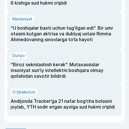
6 kishiga sud hukmi o‘qildi
Madaniyat
“U boshqalar baxti uchun tug‘ilgan edi”. Bir umr
otasini kutgan aktrisa va dublyaj ustasi Rimma
Ahmedovaning sinovlarga to‘la hayoti
Dunyo
“Biroz sekinlashish kerak”. Mutaxassislar
insoniyat sun’iy intellektni boshqara olmay
qolishidan xavotir bildirdi
O‘zbekiston
Andijonda Tracker’ga 21 nafar bog‘cha bolasini
joylab, YTH sodir etgan ayolga sud hukmi o‘qildi