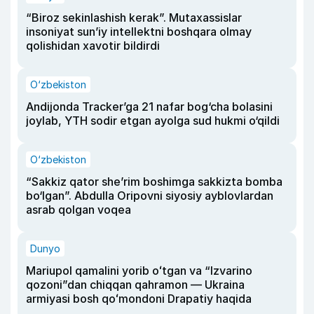
“Biroz sekinlashish kerak”. Mutaxassislar
insoniyat sun’iy intellektni boshqara olmay
qolishidan xavotir bildirdi
O‘zbekiston
Andijonda Tracker’ga 21 nafar bog‘cha bolasini
joylab, YTH sodir etgan ayolga sud hukmi o‘qildi
O‘zbekiston
“Sakkiz qator she’rim boshimga sakkizta bomba
bo‘lgan”. Abdulla Oripovni siyosiy ayblovlardan
asrab qolgan voqea
Dunyo
Mariupol qamalini yorib oʻtgan va “Izvarino
qozoni”dan chiqqan qahramon — Ukraina
armiyasi bosh qoʻmondoni Drapatiy haqida