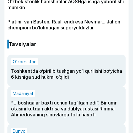
O‘zbekistonlik hamshiralar AQSHga ishga yuborilishi
mumkin
Platini, van Basten, Raul, endi esa Neymar... Jahon
chempioni bo‘lolmagan superyulduzlar
Tavsiyalar
O‘zbekiston
Toshkentda o‘pirilib tushgan yo‘l qurilishi bo‘yicha
6 kishiga sud hukmi o‘qildi
Madaniyat
“U boshqalar baxti uchun tug‘ilgan edi”. Bir umr
otasini kutgan aktrisa va dublyaj ustasi Rimma
Ahmedovaning sinovlarga to‘la hayoti
Dunyo