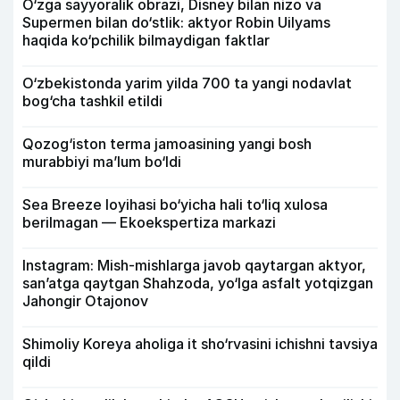
O‘zga sayyoralik obrazi, Disney bilan nizo va
Supermen bilan do‘stlik: aktyor Robin Uilyams
haqida ko‘pchilik bilmaydigan faktlar
O‘zbekistonda yarim yilda 700 ta yangi nodavlat
bog‘cha tashkil etildi
Qozog‘iston terma jamoasining yangi bosh
murabbiyi ma’lum bo‘ldi
Sea Breeze loyihasi bo‘yicha hali to‘liq xulosa
berilmagan — Ekoekspertiza markazi
Instagram: Mish-mishlarga javob qaytargan aktyor,
san’atga qaytgan Shahzoda, yo‘lga asfalt yotqizgan
Jahongir Otajonov
Shimoliy Koreya aholiga it sho‘rvasini ichishni tavsiya
qildi