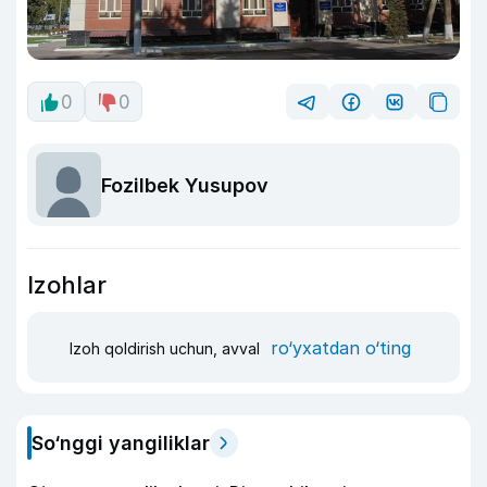
0
0
Fozilbek Yusupov
Izohlar
ro‘yxatdan o‘ting
Izoh qoldirish uchun, avval
So‘nggi yangiliklar