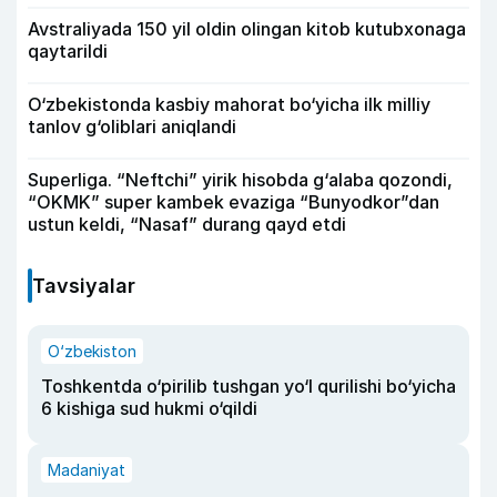
Avstraliyada 150 yil oldin olingan kitob kutubxonaga
qaytarildi
O‘zbekistonda kasbiy mahorat bo‘yicha ilk milliy
tanlov g‘oliblari aniqlandi
Superliga. “Neftchi” yirik hisobda g‘alaba qozondi,
“OKMK” super kambek evaziga “Bunyodkor”dan
ustun keldi, “Nasaf” durang qayd etdi
Tavsiyalar
O‘zbekiston
Toshkentda o‘pirilib tushgan yo‘l qurilishi bo‘yicha
6 kishiga sud hukmi o‘qildi
Madaniyat