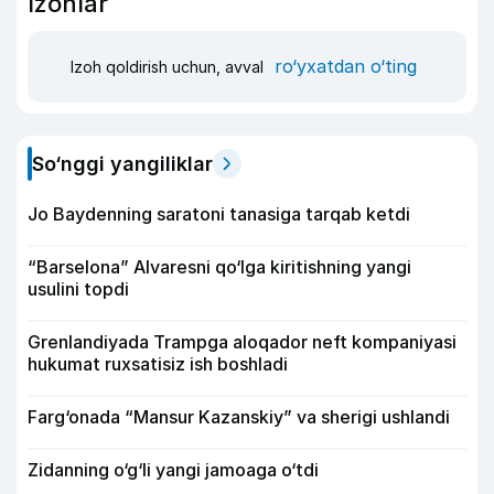
Izohlar
ro‘yxatdan o‘ting
Izoh qoldirish uchun, avval
So‘nggi yangiliklar
Jo Baydenning saratoni tanasiga tarqab ketdi
“Barselona” Alvaresni qo‘lga kiritishning yangi
usulini topdi
Grenlandiyada Trampga aloqador neft kompaniyasi
hukumat ruxsatisiz ish boshladi
Farg‘onada “Mansur Kazanskiy” va sherigi ushlandi
Zidanning o‘g‘li yangi jamoaga o‘tdi