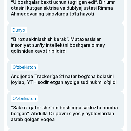
“U boshqalar baxti uchun tug‘ilgan edi”. Bir umr
otasini kutgan aktrisa va dublyaj ustasi Rimma
Ahmedovaning sinovlarga to‘la hayoti
Dunyo
“Biroz sekinlashish kerak”. Mutaxassislar
insoniyat sun’iy intellektni boshqara olmay
qolishidan xavotir bildirdi
O‘zbekiston
Andijonda Tracker’ga 21 nafar bog‘cha bolasini
joylab, YTH sodir etgan ayolga sud hukmi o‘qildi
O‘zbekiston
“Sakkiz qator she’rim boshimga sakkizta bomba
bo‘lgan”. Abdulla Oripovni siyosiy ayblovlardan
asrab qolgan voqea