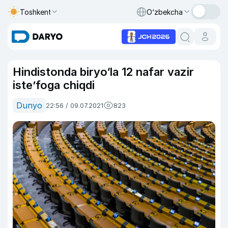
Toshkent
O‘zbekcha
Hindistonda biryo‘la 12 nafar vazir
iste’foga chiqdi
Dunyo
22:56 / 09.07.2021
823