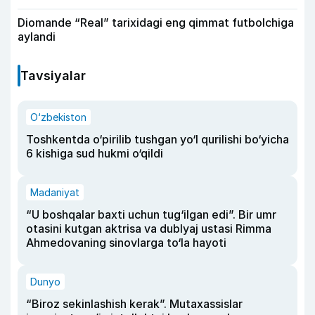
Diomande “Real” tarixidagi eng qimmat futbolchiga
aylandi
Tavsiyalar
O‘zbekiston
Toshkentda o‘pirilib tushgan yo‘l qurilishi bo‘yicha
6 kishiga sud hukmi o‘qildi
Madaniyat
“U boshqalar baxti uchun tug‘ilgan edi”. Bir umr
otasini kutgan aktrisa va dublyaj ustasi Rimma
Ahmedovaning sinovlarga to‘la hayoti
Dunyo
“Biroz sekinlashish kerak”. Mutaxassislar