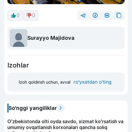
0
0
Surayyo Majidova
Izohlar
ro‘yxatdan o‘ting
Izoh qoldirish uchun, avval
So‘nggi yangiliklar
Oʻzbekistonda olti oyda savdo, xizmat koʻrsatish va
umumiy ovqatlanish korxonalari qancha soliq