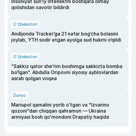
insoniyat sun’iy intellektni boshqara olmay
qolishidan xavotir bildirdi
O‘zbekiston
Andijonda Tracker’ga 21 nafar bog‘cha bolasini
joylab, YTH sodir etgan ayolga sud hukmi o‘qildi
O‘zbekiston
“Sakkiz qator she’rim boshimga sakkizta bomba
bo‘lgan”. Abdulla Oripovni siyosiy ayblovlardan
asrab qolgan voqea
Dunyo
Mariupol qamalini yorib oʻtgan va “Izvarino
qozoni”dan chiqqan qahramon — Ukraina
armiyasi bosh qoʻmondoni Drapatiy haqida