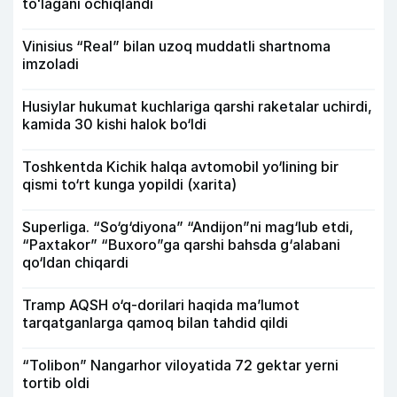
toʻlagani ochiqlandi
Vinisius “Real” bilan uzoq muddatli shartnoma
imzoladi
Husiylar hukumat kuchlariga qarshi raketalar uchirdi,
kamida 30 kishi halok bo‘ldi
Toshkentda Kichik halqa avtomobil yo‘lining bir
qismi to‘rt kunga yopildi (xarita)
Superliga. “So‘g‘diyona” “Andijon”ni mag‘lub etdi,
“Paxtakor” “Buxoro”ga qarshi bahsda g‘alabani
qo‘ldan chiqardi
Tramp AQSH o‘q-dorilari haqida ma’lumot
tarqatganlarga qamoq bilan tahdid qildi
“Tolibon” Nangarhor viloyatida 72 gektar yerni
tortib oldi