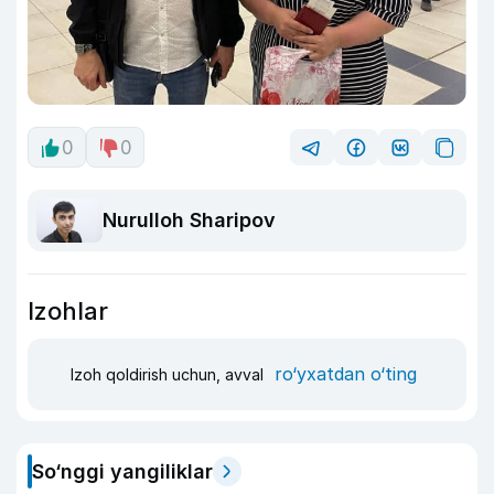
0
0
Nurulloh Sharipov
Izohlar
ro‘yxatdan o‘ting
Izoh qoldirish uchun, avval
So‘nggi yangiliklar