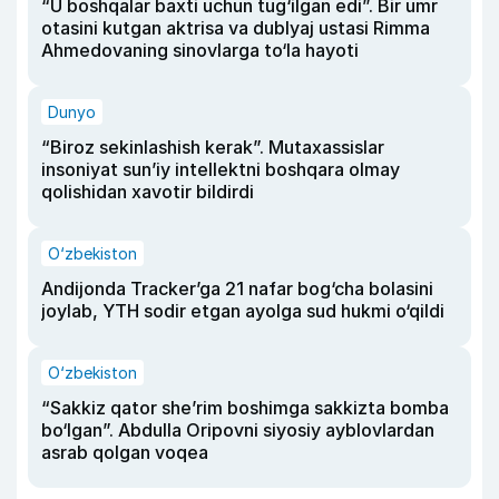
“U boshqalar baxti uchun tug‘ilgan edi”. Bir umr
otasini kutgan aktrisa va dublyaj ustasi Rimma
Ahmedovaning sinovlarga to‘la hayoti
Dunyo
“Biroz sekinlashish kerak”. Mutaxassislar
insoniyat sun’iy intellektni boshqara olmay
qolishidan xavotir bildirdi
O‘zbekiston
Andijonda Tracker’ga 21 nafar bog‘cha bolasini
joylab, YTH sodir etgan ayolga sud hukmi o‘qildi
O‘zbekiston
“Sakkiz qator she’rim boshimga sakkizta bomba
bo‘lgan”. Abdulla Oripovni siyosiy ayblovlardan
asrab qolgan voqea