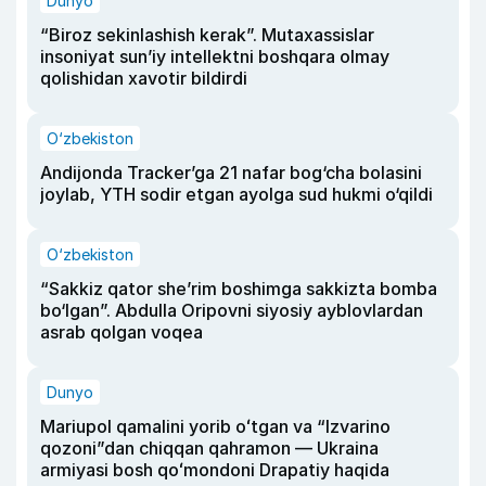
Dunyo
“Biroz sekinlashish kerak”. Mutaxassislar
insoniyat sun’iy intellektni boshqara olmay
qolishidan xavotir bildirdi
O‘zbekiston
Andijonda Tracker’ga 21 nafar bog‘cha bolasini
joylab, YTH sodir etgan ayolga sud hukmi o‘qildi
O‘zbekiston
“Sakkiz qator she’rim boshimga sakkizta bomba
bo‘lgan”. Abdulla Oripovni siyosiy ayblovlardan
asrab qolgan voqea
Dunyo
Mariupol qamalini yorib oʻtgan va “Izvarino
qozoni”dan chiqqan qahramon — Ukraina
armiyasi bosh qoʻmondoni Drapatiy haqida