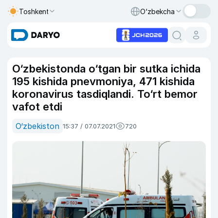
Toshkent
O‘zbekcha
O‘zbekistonda o‘tgan bir sutka ichida
195 kishida pnevmoniya, 471 kishida
koronavirus tasdiqlandi. To‘rt bemor
vafot etdi
O‘zbekiston
15:37 / 07.07.2021
720