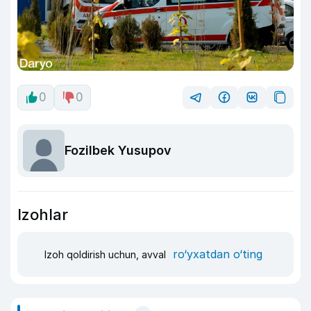
0
0
Fozilbek Yusupov
Izohlar
ro‘yxatdan o‘ting
Izoh qoldirish uchun, avval