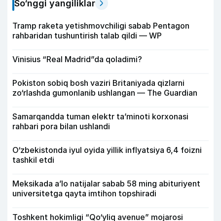
So‘nggi yangiliklar
Tramp raketa yetishmovchiligi sabab Pentagon
rahbaridan tushuntirish talab qildi — WP
Vinisius “Real Madrid”da qoladimi?
Pokiston sobiq bosh vaziri Britaniyada qizlarni
zo‘rlashda gumonlanib ushlangan — The Guardian
Samarqandda tuman elektr ta’minoti korxonasi
rahbari pora bilan ushlandi
O‘zbekistonda iyul oyida yillik inflyatsiya 6,4 foizni
tashkil etdi
Meksikada a’lo natijalar sabab 58 ming abituriyent
universitetga qayta imtihon topshiradi
Toshkent hokimligi “Qo‘yliq avenue” mojarosi