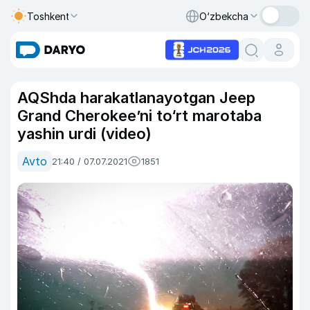
Toshkent
O‘zbekcha
AQShda harakatlanayotgan Jeep
Grand Cherokee’ni to‘rt marotaba
yashin urdi (video)
Avto
21:40 / 07.07.2021
1851