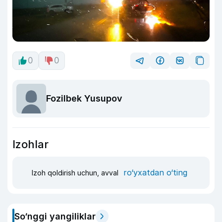
0
0
Fozilbek Yusupov
Izohlar
ro‘yxatdan o‘ting
Izoh qoldirish uchun, avval
So‘nggi yangiliklar