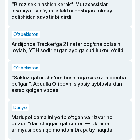
“Biroz sekinlashish kerak”. Mutaxassislar
insoniyat sun’iy intellektni boshqara olmay
qolishidan xavotir bildirdi
O‘zbekiston
Andijonda Tracker’ga 21 nafar bog‘cha bolasini
joylab, YTH sodir etgan ayolga sud hukmi o‘qildi
O‘zbekiston
“Sakkiz qator she’rim boshimga sakkizta bomba
bo‘lgan”. Abdulla Oripovni siyosiy ayblovlardan
asrab qolgan voqea
Dunyo
Mariupol qamalini yorib oʻtgan va “Izvarino
qozoni”dan chiqqan qahramon — Ukraina
armiyasi bosh qoʻmondoni Drapatiy haqida