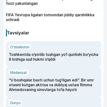
foizi yakunlangan
FIFA Yevropa ligalari tomonidan jiddiy qarshilikka
uchradi
Tavsiyalar
O‘zbekiston
Toshkentda o‘pirilib tushgan yo‘l qurilishi bo‘yicha
6 kishiga sud hukmi o‘qildi
Madaniyat
“U boshqalar baxti uchun tug‘ilgan edi”. Bir umr
otasini kutgan aktrisa va dublyaj ustasi Rimma
Ahmedovaning sinovlarga to‘la hayoti
Dunyo