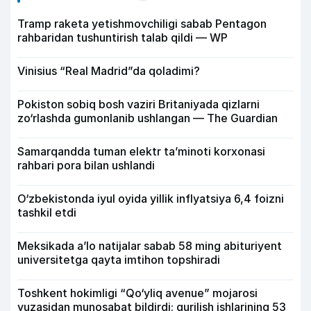
Tramp raketa yetishmovchiligi sabab Pentagon
rahbaridan tushuntirish talab qildi — WP
Vinisius “Real Madrid”da qoladimi?
Pokiston sobiq bosh vaziri Britaniyada qizlarni
zo‘rlashda gumonlanib ushlangan — The Guardian
Samarqandda tuman elektr ta’minoti korxonasi
rahbari pora bilan ushlandi
O‘zbekistonda iyul oyida yillik inflyatsiya 6,4 foizni
tashkil etdi
Meksikada a’lo natijalar sabab 58 ming abituriyent
universitetga qayta imtihon topshiradi
Toshkent hokimligi “Qo‘yliq avenue” mojarosi
yuzasidan munosabat bildirdi: qurilish ishlarining 53