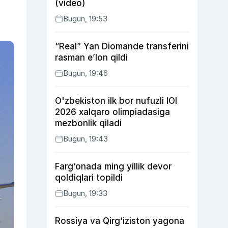
(video)
Bugun, 19:53
“Real” Yan Diomande transferini
rasman e’lon qildi
Bugun, 19:46
O'zbekiston ilk bor nufuzli IOI
2026 xalqaro olimpiadasiga
mezbonlik qiladi
Bugun, 19:43
Farg‘onada ming yillik devor
qoldiqlari topildi
Bugun, 19:33
Rossiya va Qirg‘iziston yagona