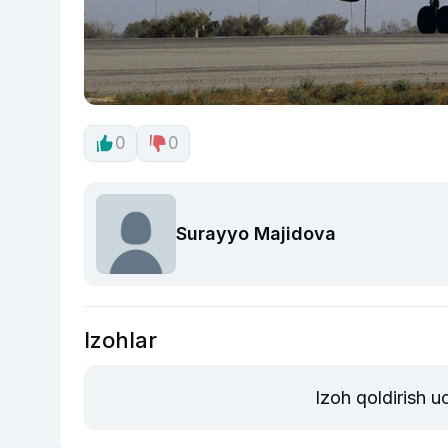
0
0
Surayyo Majidova
Izohlar
Izoh qoldirish 