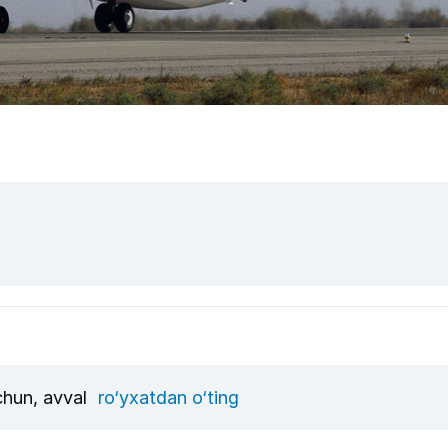
uchun, avval
ro‘yxatdan o‘ting