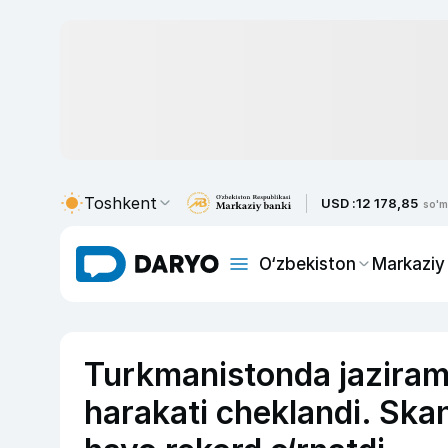
Toshkent
USD :
12 178,85
so'm
O‘zbekiston
Markaziy
Turkmanistonda jazirama
harakati cheklandi. Ska