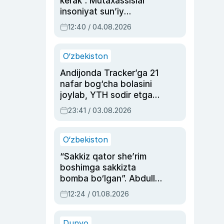
kerak”. Mutaxassislar
insoniyat sun’iy
intellektni boshqara
12:40 / 04.08.2026
olmay qolishidan xavotir
bildirdi
O‘zbekiston
Andijonda Tracker’ga 21
nafar bog‘cha bolasini
joylab, YTH sodir etgan
ayolga sud hukmi o‘qildi
23:41 / 03.08.2026
O‘zbekiston
“Sakkiz qator she’rim
boshimga sakkizta
bomba bo‘lgan”. Abdulla
Oripovni siyosiy
12:24 / 01.08.2026
ayblovlardan asrab
qolgan voqea
Dunyo