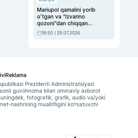
Mariupol qamalini yorib
oʻtgan va “Izvarino
qozoni”dan chiqqan
qahramon — Ukraina
19:50 / 29.07.2026
armiyasi bosh
qoʻmondoni Drapatiy
haqida
ivi
Reklama
publikasi Prezidenti Administratsiyasi
-sonli guvohnoma bilan ommaviy axborot
shuningdek, fotografik, grafik, audio va/yoki
et-nashrining muallifligini ko‘rsatuvchi