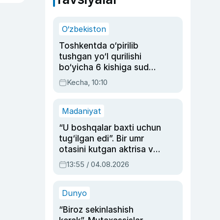
O‘zbekiston
Toshkentda o‘pirilib
tushgan yo‘l qurilishi
bo‘yicha 6 kishiga sud
hukmi o‘qildi
Kecha, 10:10
Madaniyat
“U boshqalar baxti uchun
tug‘ilgan edi”. Bir umr
otasini kutgan aktrisa va
dublyaj ustasi Rimma
13:55 / 04.08.2026
Ahmedovaning
sinovlarga to‘la hayoti
Dunyo
“Biroz sekinlashish