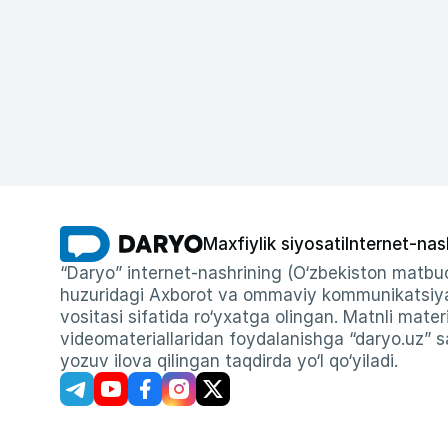
Maxfiylik siyosati
Internet-nas
“Daryo” internet-nashrining (O‘zbekiston matbuo
huzuridagi Axborot va ommaviy kommunikatsiyal
vositasi sifatida ro‘yxatga olingan. Matnli materi
videomateriallaridan foydalanishga “daryo.uz” sa
yozuv ilova qilingan taqdirda yo‘l qo‘yiladi.