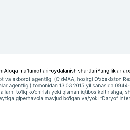
hr
Aloqa ma'lumotlari
Foydalanish shartlari
Yangiliklar arx
t va axborot agentligi (O‘zMAA, hozirgi O‘zbekiston Res
ar agentligi) tomonidan 13.03.2015 yil sanasida 0944
allarni to‘liq ko‘chirish yoki qisman iqtibos keltirishga, 
ytiga giperhavola mavjud bo‘lgan va/yoki “Daryo” intern