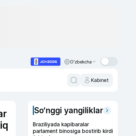
O‘zbekcha
Kabinet
So‘nggi yangiliklar
ar
iq
Braziliyada kapibaralar
parlament binosiga bostirib kirdi