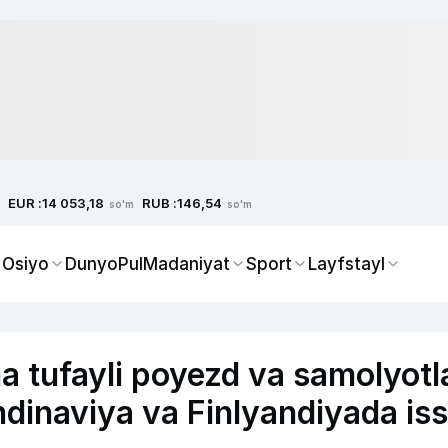
EUR :
RUB :
14 053,18
146,54
so'm
so'm
 Osiyo
Dunyo
Pul
Madaniyat
Sport
Layfstayl
 tufayli poyezd va samolyotl
ndinaviya va Finlyandiyada iss