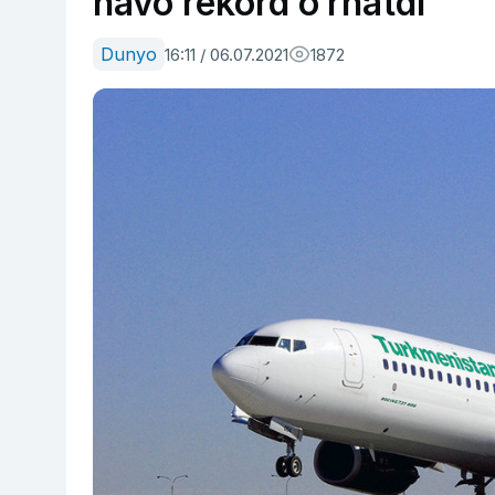
havo rekord o‘rnatdi
Dunyo
16:11 / 06.07.2021
1872