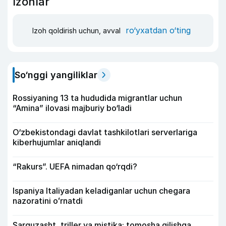
Izohlar
ro‘yxatdan o‘ting
Izoh qoldirish uchun, avval
So‘nggi yangiliklar
Rossiyaning 13 ta hududida migrantlar uchun
“Amina” ilovasi majburiy bo‘ladi
O‘zbekistondagi davlat tashkilotlari serverlariga
kiberhujumlar aniqlandi
“Rakurs”. UEFA nimadan qo‘rqdi?
Ispaniya Italiyadan keladiganlar uchun chegara
nazoratini oʻrnatdi
Sarguzasht, triller va mistika: tomosha qilishga