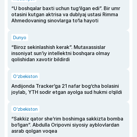
“U boshqalar baxti uchun tug‘ilgan edi”. Bir umr
otasini kutgan aktrisa va dublyaj ustasi Rimma
Ahmedovaning sinovlarga to‘la hayoti
Dunyo
“Biroz sekinlashish kerak”. Mutaxassislar
insoniyat sun’iy intellektni boshqara olmay
qolishidan xavotir bildirdi
O‘zbekiston
Andijonda Tracker’ga 21 nafar bog‘cha bolasini
joylab, YTH sodir etgan ayolga sud hukmi o‘qildi
O‘zbekiston
“Sakkiz qator she’rim boshimga sakkizta bomba
bo‘lgan”. Abdulla Oripovni siyosiy ayblovlardan
asrab qolgan voqea