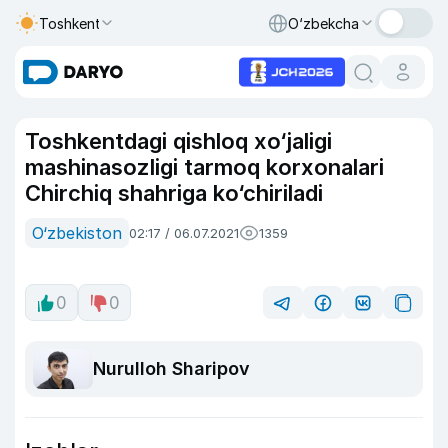
Toshkent
O‘zbekcha
Toshkentdagi qishloq xo‘jaligi
mashinasozligi tarmoq korxonalari
Chirchiq shahriga ko‘chiriladi
O‘zbekiston
02:17 / 06.07.2021
1359
0
0
Nurulloh Sharipov