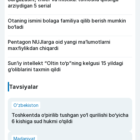
arziydigan 5 serial
Otaning ismini bolaga familiya qilib berish mumkin
bo‘ladi
Pentagon NUJlarga oid yangi maʼlumotlarni
maxfiylikdan chiqardi
Sun’iy intellekt “Oltin to‘p”ning kelgusi 15 yildagi
g‘oliblarini taxmin qildi
Tavsiyalar
O‘zbekiston
Toshkentda o‘pirilib tushgan yo‘l qurilishi bo‘yicha
6 kishiga sud hukmi o‘qildi
Madaniyat