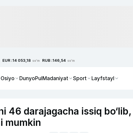
EUR :
RUB :
14 053,18
146,54
so'm
so'm
 Osiyo
Dunyo
Pul
Madaniyat
Sport
Layfstayl
i 46 darajagacha issiq bo‘lib,
shi mumkin