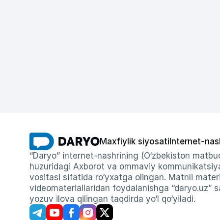
Maxfiylik siyosati
Internet-nas
“Daryo” internet-nashrining (O‘zbekiston matbuo
huzuridagi Axborot va ommaviy kommunikatsiyal
vositasi sifatida ro‘yxatga olingan. Matnli materi
videomateriallaridan foydalanishga “daryo.uz” sa
yozuv ilova qilingan taqdirda yo‘l qo‘yiladi.