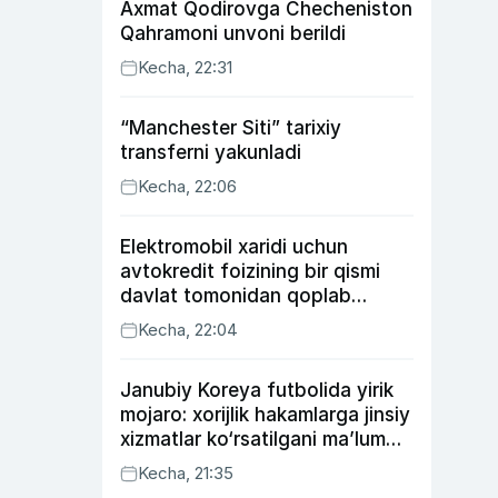
Axmat Qodirovga Checheniston
Qahramoni unvoni berildi
Kecha, 22:31
“Manchester Siti” tarixiy
transferni yakunladi
Kecha, 22:06
Elektromobil xaridi uchun
avtokredit foizining bir qismi
davlat tomonidan qoplab
berilishi mumkin
Kecha, 22:04
Janubiy Koreya futbolida yirik
mojaro: xorijlik hakamlarga jinsiy
xizmatlar ko‘rsatilgani ma’lum
qilindi
Kecha, 21:35