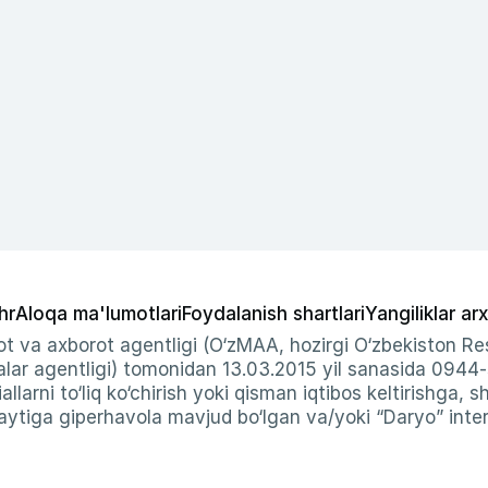
hr
Aloqa ma'lumotlari
Foydalanish shartlari
Yangiliklar arx
t va axborot agentligi (O‘zMAA, hozirgi O‘zbekiston Res
ar agentligi) tomonidan 13.03.2015 yil sanasida 0944
allarni to‘liq ko‘chirish yoki qisman iqtibos keltirishga, 
ytiga giperhavola mavjud bo‘lgan va/yoki “Daryo” intern