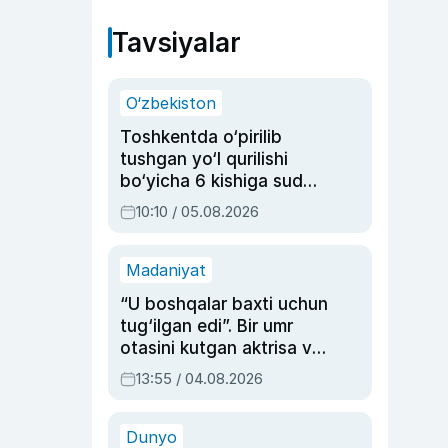
Tavsiyalar
O‘zbekiston
Toshkentda o‘pirilib
tushgan yo‘l qurilishi
bo‘yicha 6 kishiga sud
hukmi o‘qildi
10:10 / 05.08.2026
Madaniyat
“U boshqalar baxti uchun
tug‘ilgan edi”. Bir umr
otasini kutgan aktrisa va
dublyaj ustasi Rimma
13:55 / 04.08.2026
Ahmedovaning
sinovlarga to‘la hayoti
Dunyo