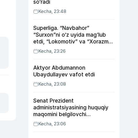
so‘radi
Kecha, 23:48
Superliga. “Navbahor”
“Surxon”ni o‘z uyida mag‘lub
etdi, “Lokomotiv” va “Xorazm”
uyda g‘alaba qozondi
Kecha, 23:26
Aktyor Abdu­mannon
Ubaydullayev vafot etdi
Kecha, 23:08
Senat Prezident
administratsiyasining huquqiy
maqomini belgilovchi
konstitutsiyaviy qonunni
Kecha, 23:06
ma’qulladi