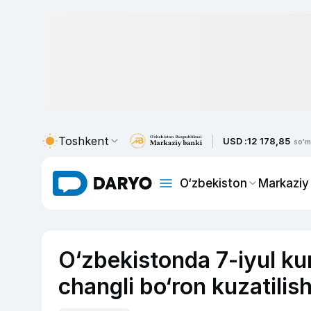
Toshkent
USD :
12 178,85
so'm
O‘zbekiston
Markaziy
O‘zbekistonda 7-iyul kun
changli bo‘ron kuzatili