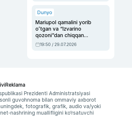
qolgan voqea
Dunyo
Mariupol qamalini yorib
oʻtgan va “Izvarino
qozoni”dan chiqqan
qahramon — Ukraina
19:50 / 29.07.2026
armiyasi bosh
qoʻmondoni Drapatiy
haqida
ivi
Reklama
publikasi Prezidenti Administratsiyasi
-sonli guvohnoma bilan ommaviy axborot
shuningdek, fotografik, grafik, audio va/yoki
et-nashrining muallifligini ko‘rsatuvchi