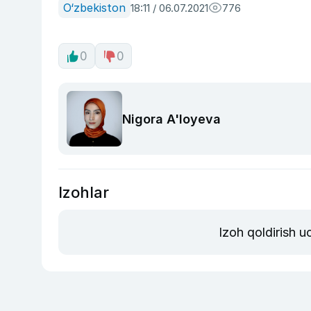
O‘zbekiston
18:11 / 06.07.2021
776
0
0
Nigora A'loyeva
Izohlar
Izoh qoldirish 