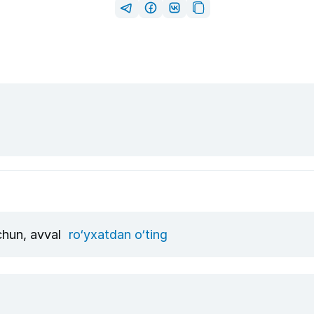
uchun, avval
ro‘yxatdan o‘ting