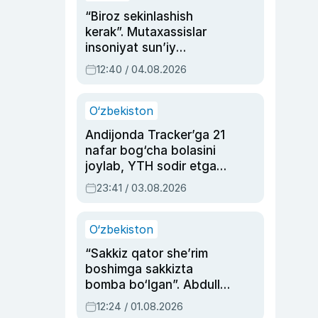
“Biroz sekinlashish
kerak”. Mutaxassislar
insoniyat sun’iy
intellektni boshqara
12:40 / 04.08.2026
olmay qolishidan xavotir
bildirdi
O‘zbekiston
Andijonda Tracker’ga 21
nafar bog‘cha bolasini
joylab, YTH sodir etgan
ayolga sud hukmi o‘qildi
23:41 / 03.08.2026
O‘zbekiston
“Sakkiz qator she’rim
boshimga sakkizta
bomba bo‘lgan”. Abdulla
Oripovni siyosiy
12:24 / 01.08.2026
ayblovlardan asrab