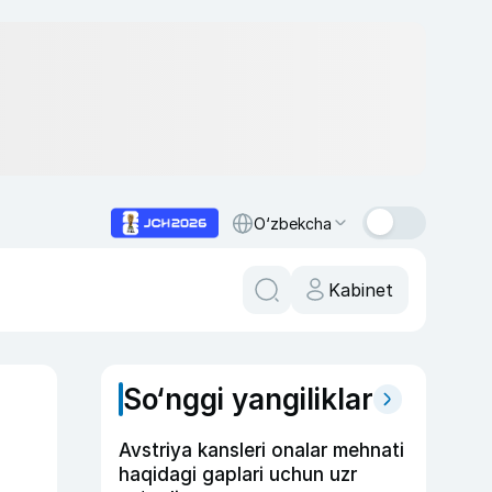
O‘zbekcha
Kabinet
So‘nggi yangiliklar
Avstriya kansleri onalar mehnati
haqidagi gaplari uchun uzr