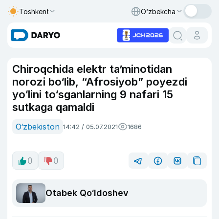
Toshkent
O‘zbekcha
Chiroqchida elektr ta’minotidan
norozi bo‘lib, “Afrosiyob” poyezdi
yo‘lini to‘sganlarning 9 nafari 15
sutkaga qamaldi
O‘zbekiston
14:42 / 05.07.2021
1686
0
0
Otabek Qo‘ldoshev