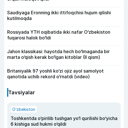
Saudiyaga Eronning ikki ittifoqchisi hujum qilishi
kutilmoqda
Rossiyada YTH oqibatida ikki nafar O‘zbekiston
fuqarosi halok bo‘ldi
Jahon klassikasi: hayotda hech bo‘lmaganda bir
marta o‘qish kerak bo‘lgan kitoblar (II qism)
Britaniyalik 97 yoshli ko‘zi ojiz ayol samolyot
qanotida uchib rekord o‘rnatdi (video)
Tavsiyalar
O‘zbekiston
Toshkentda o‘pirilib tushgan yo‘l qurilishi bo‘yicha
6 kishiga sud hukmi o‘qildi