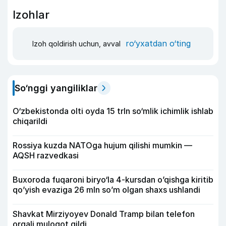
Izohlar
ro‘yxatdan o‘ting
Izoh qoldirish uchun, avval
So‘nggi yangiliklar
O‘zbekistonda olti oyda 15 trln so‘mlik ichimlik ishlab
chiqarildi
Rossiya kuzda NATOga hujum qilishi mumkin —
AQSH razvedkasi
Buxoroda fuqaroni biryo‘la 4-kursdan o’qishga kiritib
qo’yish evaziga 26 mln so’m olgan shaxs ushlandi
Shavkat Mirziyoyev Donald Tramp bilan telefon
orqali muloqot qildi