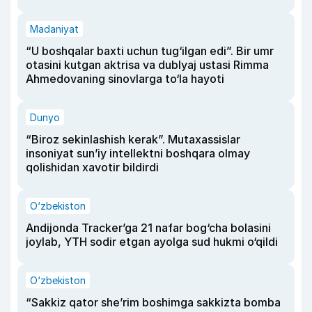
Madaniyat
“U boshqalar baxti uchun tug‘ilgan edi”. Bir umr
otasini kutgan aktrisa va dublyaj ustasi Rimma
Ahmedovaning sinovlarga to‘la hayoti
Dunyo
“Biroz sekinlashish kerak”. Mutaxassislar
insoniyat sun’iy intellektni boshqara olmay
qolishidan xavotir bildirdi
O‘zbekiston
Andijonda Tracker’ga 21 nafar bog‘cha bolasini
joylab, YTH sodir etgan ayolga sud hukmi o‘qildi
O‘zbekiston
“Sakkiz qator she’rim boshimga sakkizta bomba