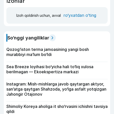
Izohlar
ro‘yxatdan o‘ting
Izoh qoldirish uchun, avval
So‘nggi yangiliklar
Qozog‘iston terma jamoasining yangi bosh
murabbiyi ma’lum bo‘ldi
Sea Breeze loyihasi bo‘yicha hali to‘liq xulosa
berilmagan — Ekoekspertiza markazi
Instagram: Mish-mishlarga javob qaytargan aktyor,
san’atga qaytgan Shahzoda, yo‘lga asfalt yotqizgan
Jahongir Otajonov
Shimoliy Koreya aholiga it sho‘rvasini ichishni tavsiya
qildi