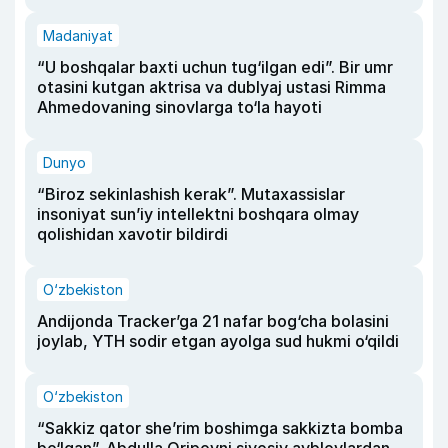
Madaniyat
“U boshqalar baxti uchun tug‘ilgan edi”. Bir umr
otasini kutgan aktrisa va dublyaj ustasi Rimma
Ahmedovaning sinovlarga to‘la hayoti
Dunyo
“Biroz sekinlashish kerak”. Mutaxassislar
insoniyat sun’iy intellektni boshqara olmay
qolishidan xavotir bildirdi
O‘zbekiston
Andijonda Tracker’ga 21 nafar bog‘cha bolasini
joylab, YTH sodir etgan ayolga sud hukmi o‘qildi
O‘zbekiston
“Sakkiz qator she’rim boshimga sakkizta bomba
bo‘lgan”. Abdulla Oripovni siyosiy ayblovlardan