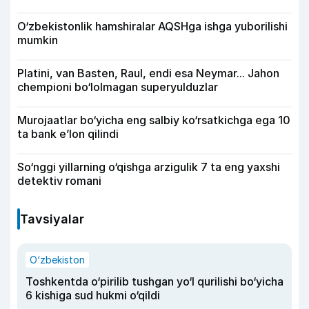
O‘zbekistonlik hamshiralar AQSHga ishga yuborilishi
mumkin
Platini, van Basten, Raul, endi esa Neymar... Jahon
chempioni bo‘lolmagan superyulduzlar
Murojaatlar bo‘yicha eng salbiy ko‘rsatkichga ega 10
ta bank e’lon qilindi
So‘nggi yillarning o‘qishga arzigulik 7 ta eng yaxshi
detektiv romani
Tavsiyalar
O‘zbekiston
Toshkentda o‘pirilib tushgan yo‘l qurilishi bo‘yicha
6 kishiga sud hukmi o‘qildi