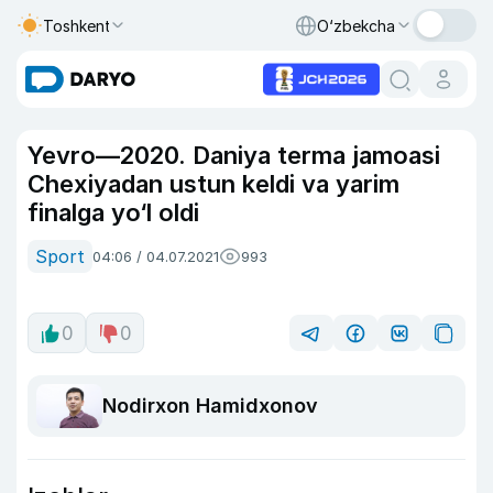
Toshkent
O‘zbekcha
Yevro—2020. Daniya terma jamoasi
Chexiyadan ustun keldi va yarim
finalga yo‘l oldi
Sport
04:06 / 04.07.2021
993
0
0
Nodirxon Hamidxonov