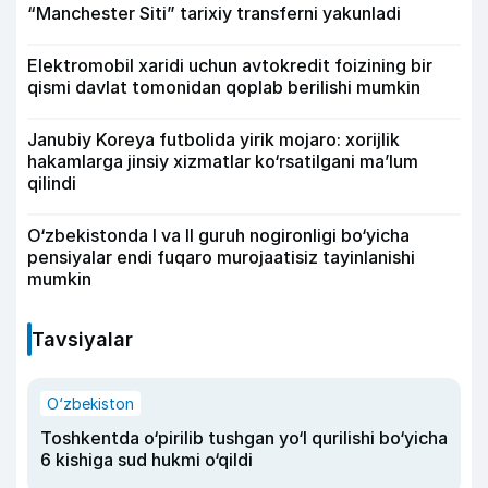
“Manchester Siti” tarixiy transferni yakunladi
Elektromobil xaridi uchun avtokredit foizining bir
qismi davlat tomonidan qoplab berilishi mumkin
Janubiy Koreya futbolida yirik mojaro: xorijlik
hakamlarga jinsiy xizmatlar ko‘rsatilgani ma’lum
qilindi
O‘zbekistonda I va II guruh nogironligi bo‘yicha
pensiyalar endi fuqaro murojaatisiz tayinlanishi
mumkin
Tavsiyalar
O‘zbekiston
Toshkentda o‘pirilib tushgan yo‘l qurilishi bo‘yicha
6 kishiga sud hukmi o‘qildi