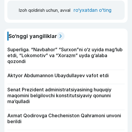
ro‘yxatdan o‘ting
Izoh qoldirish uchun, avval
So‘nggi yangiliklar
Superliga. “Navbahor” “Surxon”ni o‘z uyida mag‘lub
etdi, “Lokomotiv” va “Xorazm” uyda g‘alaba
qozondi
Aktyor Abdu­mannon Ubaydullayev vafot etdi
Senat Prezident administratsiyasining huquqiy
maqomini belgilovchi konstitutsiyaviy qonunni
ma’qulladi
Axmat Qodirovga Checheniston Qahramoni unvoni
berildi