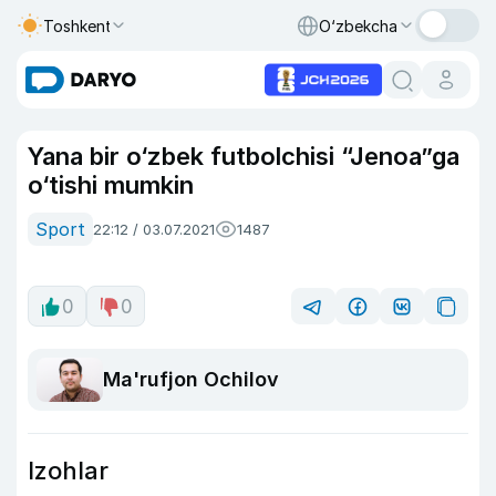
Toshkent
O‘zbekcha
Yana bir o‘zbek futbolchisi “Jenoa”ga
o‘tishi mumkin
Sport
22:12 / 03.07.2021
1487
0
0
Ma'rufjon Ochilov
Izohlar