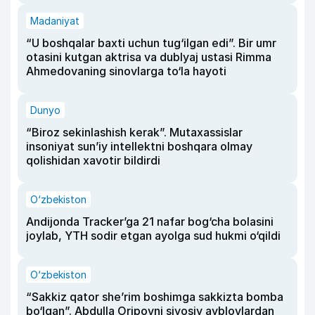
Madaniyat
“U boshqalar baxti uchun tug‘ilgan edi”. Bir umr
otasini kutgan aktrisa va dublyaj ustasi Rimma
Ahmedovaning sinovlarga to‘la hayoti
Dunyo
“Biroz sekinlashish kerak”. Mutaxassislar
insoniyat sun’iy intellektni boshqara olmay
qolishidan xavotir bildirdi
O‘zbekiston
Andijonda Tracker’ga 21 nafar bog‘cha bolasini
joylab, YTH sodir etgan ayolga sud hukmi o‘qildi
O‘zbekiston
“Sakkiz qator she’rim boshimga sakkizta bomba
bo‘lgan”. Abdulla Oripovni siyosiy ayblovlardan