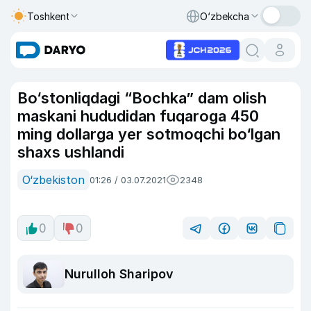
Toshkent
O‘zbekcha
Bo‘stonliqdagi “Bochka” dam olish
maskani hududidan fuqaroga 450
ming dollarga yer sotmoqchi bo‘lgan
shaxs ushlandi
O‘zbekiston
01:26 / 03.07.2021
2348
0
0
Nurulloh Sharipov