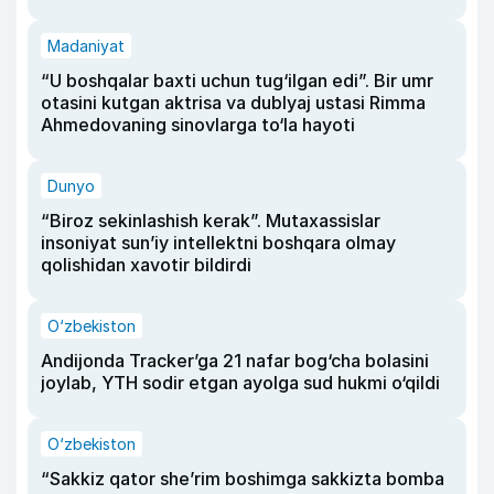
Madaniyat
“U boshqalar baxti uchun tug‘ilgan edi”. Bir umr
otasini kutgan aktrisa va dublyaj ustasi Rimma
Ahmedovaning sinovlarga to‘la hayoti
Dunyo
“Biroz sekinlashish kerak”. Mutaxassislar
insoniyat sun’iy intellektni boshqara olmay
qolishidan xavotir bildirdi
O‘zbekiston
Andijonda Tracker’ga 21 nafar bog‘cha bolasini
joylab, YTH sodir etgan ayolga sud hukmi o‘qildi
O‘zbekiston
“Sakkiz qator she’rim boshimga sakkizta bomba