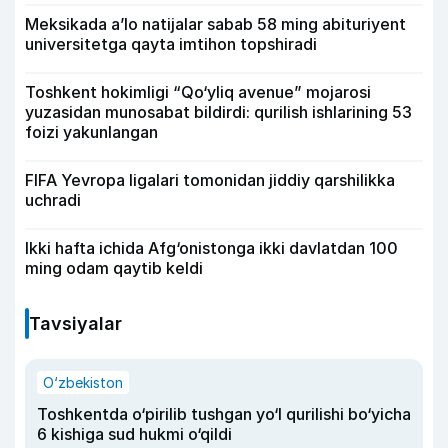
Meksikada a’lo natijalar sabab 58 ming abituriyent
universitetga qayta imtihon topshiradi
Toshkent hokimligi “Qo‘yliq avenue” mojarosi
yuzasidan munosabat bildirdi: qurilish ishlarining 53
foizi yakunlangan
FIFA Yevropa ligalari tomonidan jiddiy qarshilikka
uchradi
Ikki hafta ichida Afg‘onistonga ikki davlatdan 100
ming odam qaytib keldi
Tavsiyalar
O‘zbekiston
Toshkentda o‘pirilib tushgan yo‘l qurilishi bo‘yicha
6 kishiga sud hukmi o‘qildi