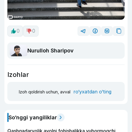
0
0
Nurulloh Sharipov
Izohlar
ro‘yxatdan o‘ting
Izoh qoldirish uchun, avval
So‘nggi yangiliklar
Qashqadaryolik ayolni fohishalikka yubormoqchi