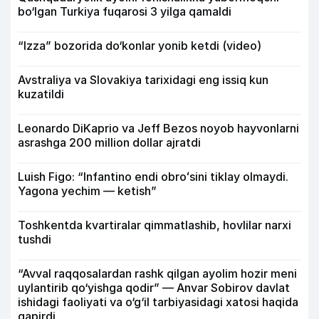
bo‘lgan Turkiya fuqarosi 3 yilga qamaldi
“Izza” bozorida do‘konlar yonib ketdi (video)
Avstraliya va Slovakiya tarixidagi eng issiq kun
kuzatildi
Leonardo DiKaprio va Jeff Bezos noyob hayvonlarni
asrashga 200 million dollar ajratdi
Luish Figo: “Infantino endi obroʻsini tiklay olmaydi.
Yagona yechim — ketish”
Toshkentda kvartiralar qimmatlashib, hovlilar narxi
tushdi
“Avval raqqosalardan rashk qilgan ayolim hozir meni
uylantirib qo‘yishga qodir” — Anvar Sobirov davlat
ishidagi faoliyati va o‘g‘il tarbiyasidagi xatosi haqida
gapirdi