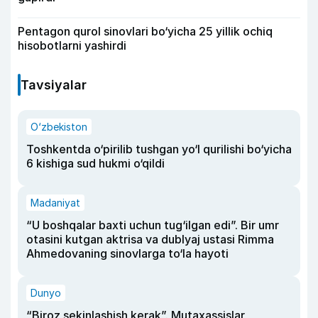
Pentagon qurol sinovlari bo‘yicha 25 yillik ochiq
hisobotlarni yashirdi
Tavsiyalar
O‘zbekiston
Toshkentda o‘pirilib tushgan yo‘l qurilishi bo‘yicha
6 kishiga sud hukmi o‘qildi
Madaniyat
“U boshqalar baxti uchun tug‘ilgan edi”. Bir umr
otasini kutgan aktrisa va dublyaj ustasi Rimma
Ahmedovaning sinovlarga to‘la hayoti
Dunyo
“Biroz sekinlashish kerak”. Mutaxassislar