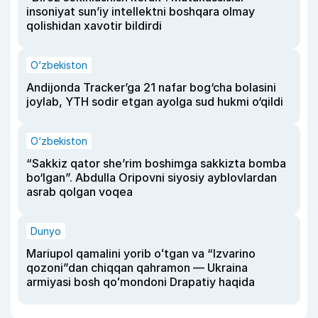
insoniyat sun’iy intellektni boshqara olmay
qolishidan xavotir bildirdi
O‘zbekiston
Andijonda Tracker’ga 21 nafar bog‘cha bolasini
joylab, YTH sodir etgan ayolga sud hukmi o‘qildi
O‘zbekiston
“Sakkiz qator she’rim boshimga sakkizta bomba
bo‘lgan”. Abdulla Oripovni siyosiy ayblovlardan
asrab qolgan voqea
Dunyo
Mariupol qamalini yorib oʻtgan va “Izvarino
qozoni”dan chiqqan qahramon — Ukraina
armiyasi bosh qoʻmondoni Drapatiy haqida