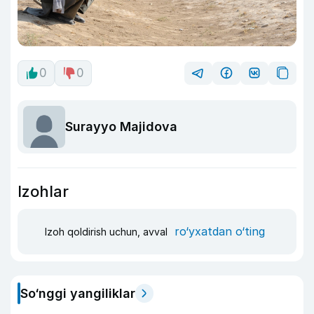
0
0
Surayyo Majidova
Izohlar
ro‘yxatdan o‘ting
Izoh qoldirish uchun, avval
So‘nggi yangiliklar