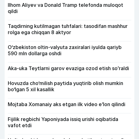
Ilhom Aliyev va Donald Tramp telefonda muloqot
qildi
Taqdirning kutilmagan tuhfalari: tasodifan mashhur
rolga ega chiqqan 8 aktyor
O‘zbekiston oltin-valyuta zaxiralari iyulda qariyb
590 mln dollarga oshdi
Aka-uka Teytlarni garov evaziga ozod etish soʻraldi
Hovuzda cho‘milish paytida yuqtirib olish mumkin
bo‘lgan 5 xil kasallik
Mojtaba Xomanaiy aks etgan ilk video e’lon qilindi
Fijilik regbichi Yaponiyada issiq urishi oqibatida
vafot etdi