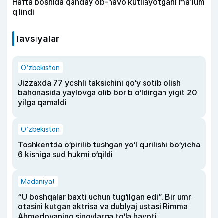
Hafta boshida qanday ob-havo kutilayotgani ma’lum
qilindi
Tavsiyalar
O‘zbekiston
Jizzaxda 77 yoshli taksichini qo‘y sotib olish
bahonasida yaylovga olib borib o‘ldirgan yigit 20
yilga qamaldi
O‘zbekiston
Toshkentda o‘pirilib tushgan yo‘l qurilishi bo‘yicha
6 kishiga sud hukmi o‘qildi
Madaniyat
“U boshqalar baxti uchun tug‘ilgan edi”. Bir umr
otasini kutgan aktrisa va dublyaj ustasi Rimma
Ahmedovaning sinovlarga to‘la hayoti