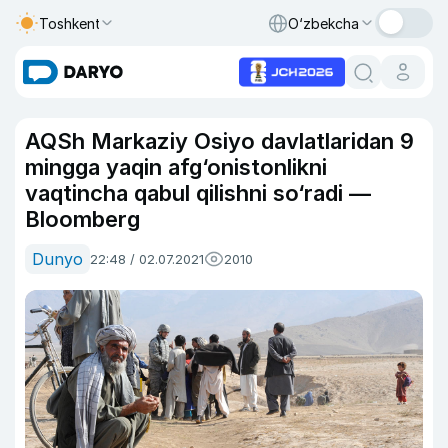
Toshkent
O‘zbekcha
AQSh Markaziy Osiyo davlatlaridan 9
mingga yaqin afg‘onistonlikni
vaqtincha qabul qilishni so‘radi —
Bloomberg
Dunyo
22:48 / 02.07.2021
2010