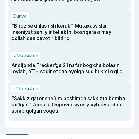
Dunyo
“Biroz sekinlashish kerak”. Mutaxassislar
insoniyat sun’iy intellektni boshqara olmay
qolishidan xavotir bildirdi
O‘zbekiston
Andijonda Tracker’ga 21 nafar bog‘cha bolasini
joylab, YTH sodir etgan ayolga sud hukmi o‘qildi
O‘zbekiston
“Sakkiz qator she’rim boshimga sakkizta bomba
bo‘lgan”. Abdulla Oripovni siyosiy ayblovlardan
asrab qolgan voqea