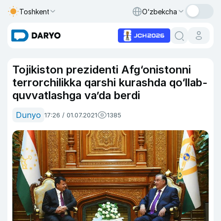
Toshkent
O‘zbekcha
Tojikiston prezidenti Afg‘onistonni
terrorchilikka qarshi kurashda qo‘llab-
quvvatlashga va’da berdi
Dunyo
17:26 / 01.07.2021
1385