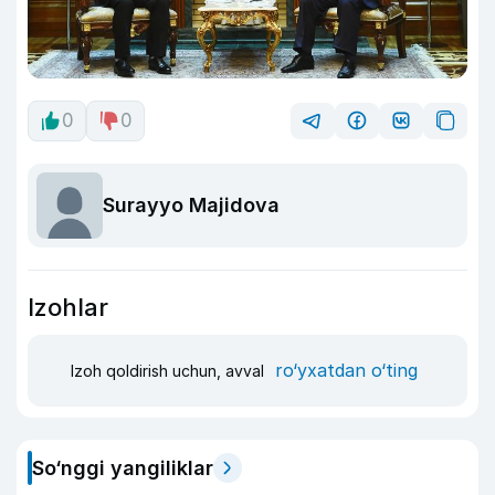
0
0
Surayyo Majidova
Izohlar
ro‘yxatdan o‘ting
Izoh qoldirish uchun, avval
So‘nggi yangiliklar