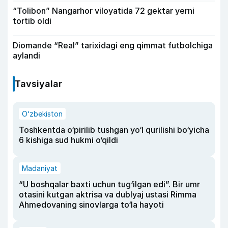
“Tolibon” Nangarhor viloyatida 72 gektar yerni
tortib oldi
Diomande “Real” tarixidagi eng qimmat futbolchiga
aylandi
Tavsiyalar
O‘zbekiston
Toshkentda o‘pirilib tushgan yo‘l qurilishi bo‘yicha
6 kishiga sud hukmi o‘qildi
Madaniyat
“U boshqalar baxti uchun tug‘ilgan edi”. Bir umr
otasini kutgan aktrisa va dublyaj ustasi Rimma
Ahmedovaning sinovlarga to‘la hayoti