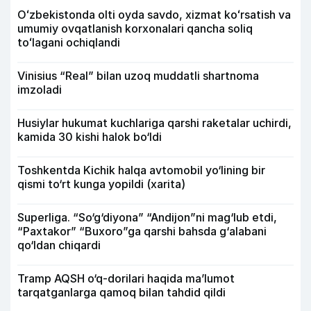
Oʻzbekistonda olti oyda savdo, xizmat koʻrsatish va
umumiy ovqatlanish korxonalari qancha soliq
toʻlagani ochiqlandi
Vinisius “Real” bilan uzoq muddatli shartnoma
imzoladi
Husiylar hukumat kuchlariga qarshi raketalar uchirdi,
kamida 30 kishi halok bo‘ldi
Toshkentda Kichik halqa avtomobil yo‘lining bir
qismi to‘rt kunga yopildi (xarita)
Superliga. “So‘g‘diyona” “Andijon”ni mag‘lub etdi,
“Paxtakor” “Buxoro”ga qarshi bahsda g‘alabani
qo‘ldan chiqardi
Tramp AQSH o‘q-dorilari haqida ma’lumot
tarqatganlarga qamoq bilan tahdid qildi