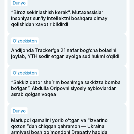
Dunyo
“Biroz sekinlashish kerak”. Mutaxassislar
insoniyat sun’iy intellektni boshqara olmay
qolishidan xavotir bildirdi
O‘zbekiston
Andijonda Tracker’ga 21 nafar bog‘cha bolasini
joylab, YTH sodir etgan ayolga sud hukmi o‘qildi
O‘zbekiston
“Sakkiz qator she’rim boshimga sakkizta bomba
bo‘lgan”. Abdulla Oripovni siyosiy ayblovlardan
asrab qolgan voqea
Dunyo
Mariupol qamalini yorib oʻtgan va “Izvarino
qozoni”dan chiqqan qahramon — Ukraina
armiyasi bosh qoʻmondoni Drapatiy haqida