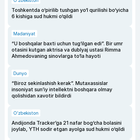
O‘zbekiston
Toshkentda o‘pirilib tushgan yo‘l qurilishi bo‘yicha
6 kishiga sud hukmi o‘qildi
Madaniyat
“U boshqalar baxti uchun tug‘ilgan edi”. Bir umr
otasini kutgan aktrisa va dublyaj ustasi Rimma
Ahmedovaning sinovlarga to‘la hayoti
Dunyo
“Biroz sekinlashish kerak”. Mutaxassislar
insoniyat sun’iy intellektni boshqara olmay
qolishidan xavotir bildirdi
O‘zbekiston
Andijonda Tracker’ga 21 nafar bog‘cha bolasini
joylab, YTH sodir etgan ayolga sud hukmi o‘qildi