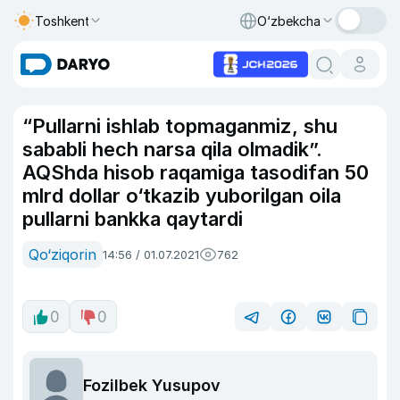
Toshkent
O‘zbekcha
“Pullarni ishlab topmaganmiz, shu
sababli hech narsa qila olmadik”.
AQShda hisob raqamiga tasodifan 50
mlrd dollar o‘tkazib yuborilgan oila
pullarni bankka qaytardi
Qo‘ziqorin
14:56 / 01.07.2021
762
0
0
Fozilbek Yusupov