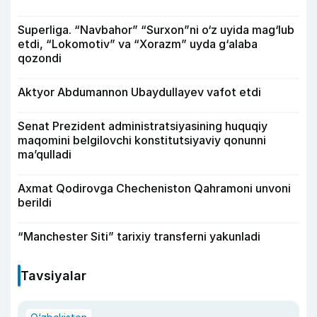
Superliga. “Navbahor” “Surxon”ni o‘z uyida mag‘lub
etdi, “Lokomotiv” va “Xorazm” uyda g‘alaba
qozondi
Aktyor Abdu­mannon Ubaydullayev vafot etdi
Senat Prezident administratsiyasining huquqiy
maqomini belgilovchi konstitutsiyaviy qonunni
ma’qulladi
Axmat Qodirovga Checheniston Qahramoni unvoni
berildi
“Manchester Siti” tarixiy transferni yakunladi
Tavsiyalar