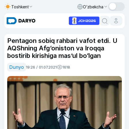
Toshkent
O‘zbekcha
Pentagon sobiq rahbari vafot etdi. U
AQShning Afg‘oniston va Iroqqa
bostirib kirishiga mas’ul bo‘lgan
Dunyo
19:26 / 01.07.2021
1618