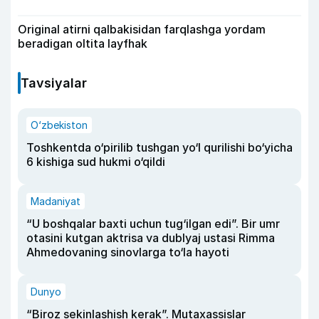
Original atirni qalbakisidan farqlashga yordam
beradigan oltita layfhak
Tavsiyalar
O‘zbekiston
Toshkentda o‘pirilib tushgan yo‘l qurilishi bo‘yicha
6 kishiga sud hukmi o‘qildi
Madaniyat
“U boshqalar baxti uchun tug‘ilgan edi”. Bir umr
otasini kutgan aktrisa va dublyaj ustasi Rimma
Ahmedovaning sinovlarga to‘la hayoti
Dunyo
“Biroz sekinlashish kerak”. Mutaxassislar