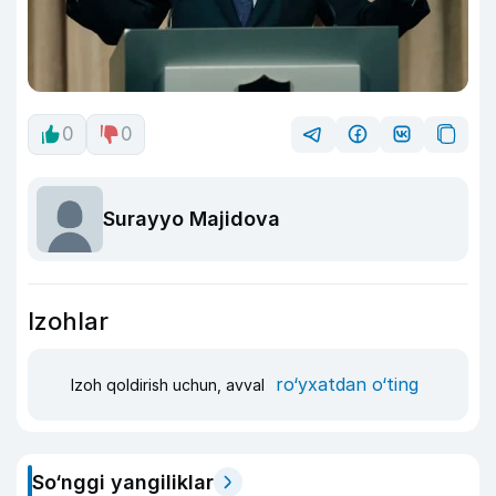
0
0
Surayyo Majidova
Izohlar
ro‘yxatdan o‘ting
Izoh qoldirish uchun, avval
So‘nggi yangiliklar