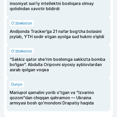
insoniyat sun’iy intellektni boshqara olmay
qolishidan xavotir bildirdi
O‘zbekiston
Andijonda Tracker’ga 21 nafar bog‘cha bolasini
joylab, YTH sodir etgan ayolga sud hukmi o‘qildi
O‘zbekiston
“Sakkiz qator she’rim boshimga sakkizta bomba
bo‘lgan”. Abdulla Oripovni siyosiy ayblovlardan
asrab qolgan voqea
Dunyo
Mariupol qamalini yorib oʻtgan va “Izvarino
qozoni”dan chiqqan qahramon — Ukraina
armiyasi bosh qoʻmondoni Drapatiy haqida