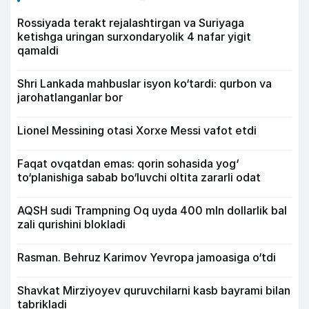
Rossiyada terakt rejalashtirgan va Suriyaga
ketishga uringan surxondaryolik 4 nafar yigit
qamaldi
Shri Lankada mahbuslar isyon ko‘tardi: qurbon va
jarohatlanganlar bor
Lionel Messining otasi Xorxe Messi vafot etdi
Faqat ovqatdan emas: qorin sohasida yog‘
to‘planishiga sabab bo‘luvchi oltita zararli odat
AQSH sudi Trampning Oq uyda 400 mln dollarlik bal
zali qurishini blokladi
Rasman. Behruz Karimov Yevropa jamoasiga o‘tdi
Shavkat Mirziyoyev quruvchilarni kasb bayrami bilan
tabrikladi