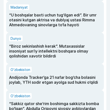
Madaniyat
“U boshqalar baxti uchun tug‘ilgan edi”. Bir umr
otasini kutgan aktrisa va dublyaj ustasi Rimma
Ahmedovaning sinovlarga to‘la hayoti
Dunyo
“Biroz sekinlashish kerak”. Mutaxassislar
insoniyat sun’iy intellektni boshqara olmay
qolishidan xavotir bildirdi
O‘zbekiston
Andijonda Tracker’ga 21 nafar bog‘cha bolasini
joylab, YTH sodir etgan ayolga sud hukmi o‘qildi
O‘zbekiston
“Sakkiz qator she’rim boshimga sakkizta bomba
bo‘lgan”. Abdulla Oripovni siyosiy ayblovlardan