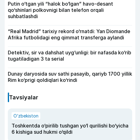
Putin o‘tgan yili “halok bo‘lgan” havo-desant
qo‘shinlari polkovnigi bilan telefon orqali
suhbatlashdi
“Real Madrid” tarixiy rekord o‘rnatdi: Yan Diomande
Afrika futbolidagi eng qimmat transferga aylandi
Detektiv, sir va dahshat uyg‘unligi: bir nafasda ko‘rib
tugatiladigan 3 ta serial
Dunay daryosida suv sathi pasayib, qariyb 1700 yillik
Rim ko‘prigi qoldiqlari ko‘rindi
Tavsiyalar
O‘zbekiston
Toshkentda o‘pirilib tushgan yo‘l qurilishi bo‘yicha
6 kishiga sud hukmi o‘qildi