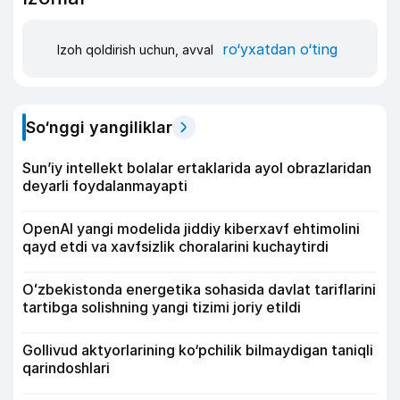
ro‘yxatdan o‘ting
Izoh qoldirish uchun, avval
So‘nggi yangiliklar
Sun’iy intellekt bolalar ertaklarida ayol obrazlaridan
deyarli foydalanmayapti
OpenAI yangi modelida jiddiy kiberxavf ehtimolini
qayd etdi va xavfsizlik choralarini kuchaytirdi
Oʻzbekistonda energetika sohasida davlat tariflarini
tartibga solishning yangi tizimi joriy etildi
Gollivud aktyorlarining ko‘pchilik bilmaydigan taniqli
qarindoshlari