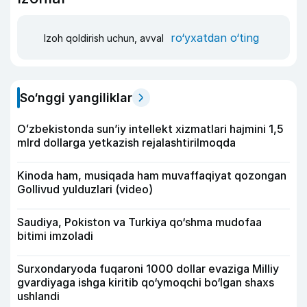
ro‘yxatdan o‘ting
Izoh qoldirish uchun, avval
So‘nggi yangiliklar
Oʻzbekistonda sunʼiy intellekt xizmatlari hajmini 1,5
mlrd dollarga yetkazish rejalashtirilmoqda
Kinoda ham, musiqada ham muvaffaqiyat qozongan
Gollivud yulduzlari (video)
Saudiya, Pokiston va Turkiya qo‘shma mudofaa
bitimi imzoladi
Surxondaryoda fuqaroni 1000 dollar evaziga Milliy
gvardiyaga ishga kiritib qo‘ymoqchi bo‘lgan shaxs
ushlandi