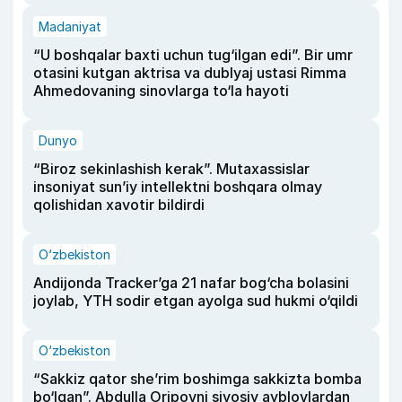
Madaniyat
“U boshqalar baxti uchun tug‘ilgan edi”. Bir umr
otasini kutgan aktrisa va dublyaj ustasi Rimma
Ahmedovaning sinovlarga to‘la hayoti
Dunyo
“Biroz sekinlashish kerak”. Mutaxassislar
insoniyat sun’iy intellektni boshqara olmay
qolishidan xavotir bildirdi
O‘zbekiston
Andijonda Tracker’ga 21 nafar bog‘cha bolasini
joylab, YTH sodir etgan ayolga sud hukmi o‘qildi
O‘zbekiston
“Sakkiz qator she’rim boshimga sakkizta bomba
bo‘lgan”. Abdulla Oripovni siyosiy ayblovlardan