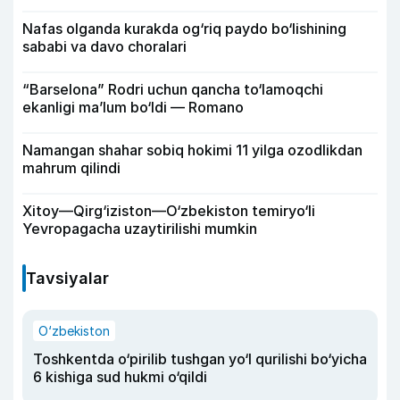
Nafas olganda kurakda og‘riq paydo bo‘lishining
sababi va davo choralari
“Barselona” Rodri uchun qancha to‘lamoqchi
ekanligi ma’lum bo‘ldi — Romano
Namangan shahar sobiq hokimi 11 yilga ozodlikdan
mahrum qilindi
Xitoy—Qirg‘iziston—O‘zbekiston temiryo‘li
Yevropagacha uzaytirilishi mumkin
Tavsiyalar
O‘zbekiston
Toshkentda o‘pirilib tushgan yo‘l qurilishi bo‘yicha
6 kishiga sud hukmi o‘qildi