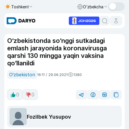
Toshkent
O‘zbekcha
O‘zbekistonda so‘nggi sutkadagi
emlash jarayonida koronavirusga
qarshi 130 mingga yaqin vaksina
qo‘llanildi
O‘zbekiston
16:11 / 29.06.2021
1380
0
0
Fozilbek Yusupov