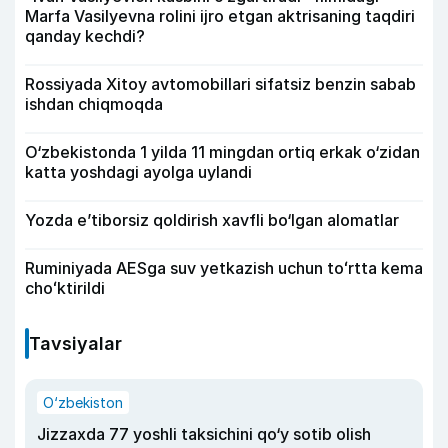
Marfa Vasilyevna rolini ijro etgan aktrisaning taqdiri
qanday kechdi?
Rossiyada Xitoy avtomobillari sifatsiz benzin sabab
ishdan chiqmoqda
O‘zbekistonda 1 yilda 11 mingdan ortiq erkak o‘zidan
katta yoshdagi ayolga uylandi
Yozda e’tiborsiz qoldirish xavfli bo‘lgan alomatlar
Ruminiyada AESga suv yetkazish uchun toʻrtta kema
choʻktirildi
Tavsiyalar
O‘zbekiston
Jizzaxda 77 yoshli taksichini qo‘y sotib olish