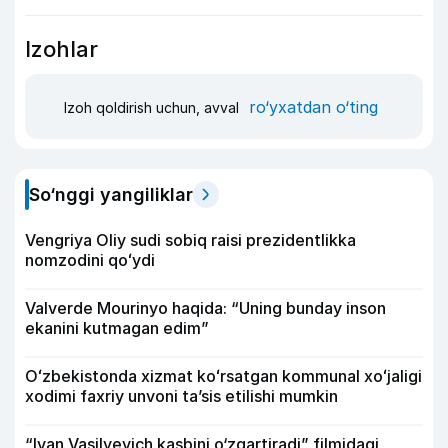
Izohlar
ro‘yxatdan o‘ting
Izoh qoldirish uchun, avval
So‘nggi yangiliklar
Vengriya Oliy sudi sobiq raisi prezidentlikka
nomzodini qoʻydi
Valverde Mourinyo haqida: “Uning bunday inson
ekanini kutmagan edim”
Oʻzbekistonda xizmat koʻrsatgan kommunal xoʻjaligi
xodimi faxriy unvoni taʼsis etilishi mumkin
“Ivan Vasilyevich kasbini o‘zgartiradi” filmidagi