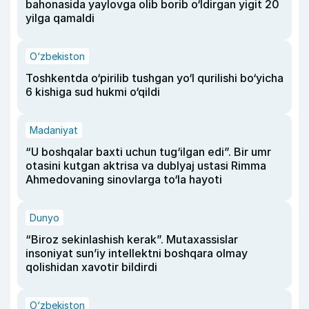
bahonasida yaylovga olib borib o‘ldirgan yigit 20
yilga qamaldi
O‘zbekiston
Toshkentda o‘pirilib tushgan yo‘l qurilishi bo‘yicha
6 kishiga sud hukmi o‘qildi
Madaniyat
“U boshqalar baxti uchun tug‘ilgan edi”. Bir umr
otasini kutgan aktrisa va dublyaj ustasi Rimma
Ahmedovaning sinovlarga to‘la hayoti
Dunyo
“Biroz sekinlashish kerak”. Mutaxassislar
insoniyat sun’iy intellektni boshqara olmay
qolishidan xavotir bildirdi
O‘zbekiston